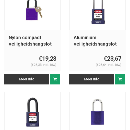
Nylon compact
Aluminium
veiligheidshangslot
veiligheidshangslot
paars 814121
met paarse cover
74BS/40 paars
€19,28
€23,67
(€23,33 Incl. btw)
(€28,64 Incl. btw)
Meer info
Meer info