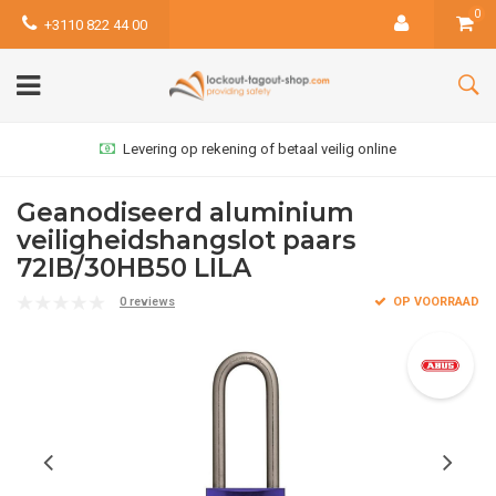
0
+3110 822 44 00
Levering op rekening of betaal veilig online
Geanodiseerd aluminium
veiligheidshangslot paars
72IB/30HB50 LILA
0 reviews
OP VOORRAAD