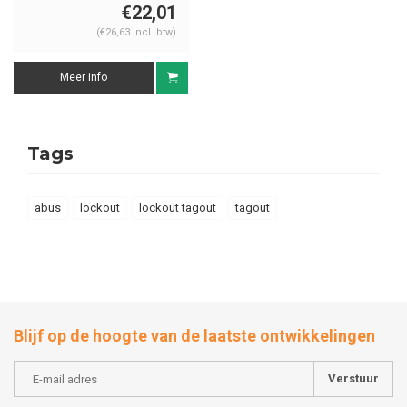
paars 72IB/30 LILA
€22,01
(€26,63 Incl. btw)
Meer info
Tags
abus
lockout
lockout tagout
tagout
Blijf op de hoogte van de laatste ontwikkelingen
Verstuur