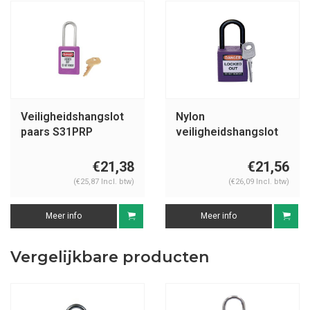
Veiligheidshangslot
Nylon
paars S31PRP
veiligheidshangslot
paars 813640
€21,38
€21,56
(€25,87 Incl. btw)
(€26,09 Incl. btw)
Meer info
Meer info
Vergelijkbare producten