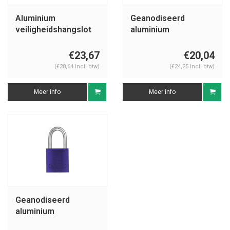
Aluminium
Geanodiseerd
veiligheidshangslot
aluminium
met paarse cover
veiligheidshangslot
74/40 paars
paars 72/30 LILA
€23,67
€20,04
(€28,64 Incl. btw)
(€24,25 Incl. btw)
Meer info
Meer info
Geanodiseerd
aluminium
veiligheidshangslot