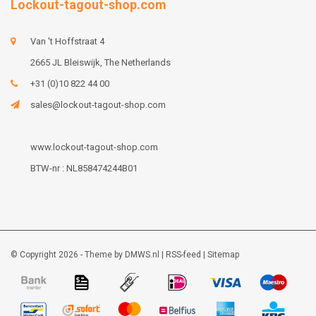
Lockout-tagout-shop.com
Van 't Hoffstraat 4
2665 JL Bleiswijk, The Netherlands
+31 (0)10 822 44 00
sales@lockout-tagout-shop.com
www.lockout-tagout-shop.com
BTW-nr : NL858474244B01
© Copyright 2026 - Theme by
DMWS.nl
|
RSS-feed
|
Sitemap