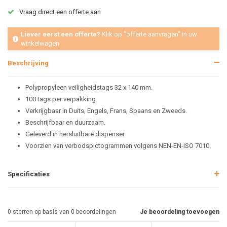
Vraag direct een offerte aan
Liever eerst een offerte?
Klik op "offerte aanvragen" in uw
winkelwagen
Beschrijving
Polypropyleen veiligheidstags 32 x 140 mm.
100 tags per verpakking.
Verkrijgbaar in Duits, Engels, Frans, Spaans en Zweeds.
Beschrijfbaar en duurzaam.
Geleverd in hersluitbare dispenser.
Voorzien van verbodspictogrammen volgens NEN-EN-ISO 7010.
Specificaties
0
sterren op basis van
0
beoordelingen
Je beoordeling toevoegen