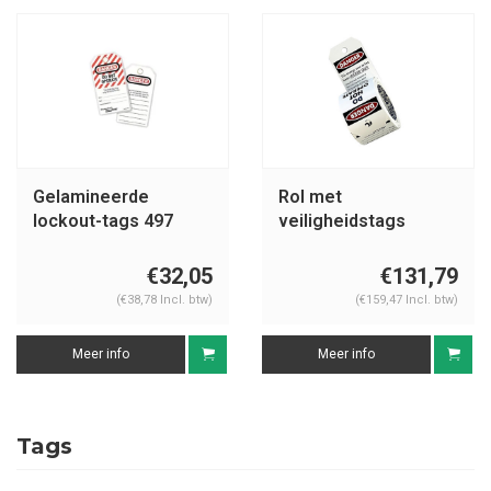
Gelamineerde
Rol met
lockout-tags 497
veiligheidstags
S4810
€32,05
€131,79
(€38,78 Incl. btw)
(€159,47 Incl. btw)
Meer info
Meer info
Tags