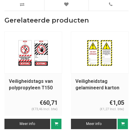
Gerelateerde producten
Veiligheidstags van
Veiligheidstag
polypropyleen T150
gelamineerd karton
UIO-SFTAG
€60,71
€1,05
(€73,46 Incl. btw)
(€1,27 Incl. btw)
Meer info
Meer info