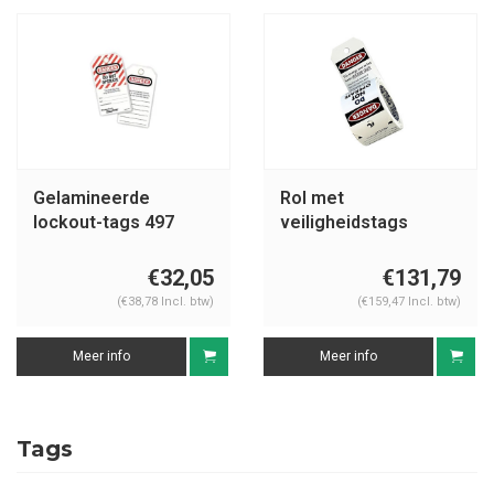
Gelamineerde
Rol met
lockout-tags 497
veiligheidstags
S4810
€32,05
€131,79
(€38,78 Incl. btw)
(€159,47 Incl. btw)
Meer info
Meer info
Tags