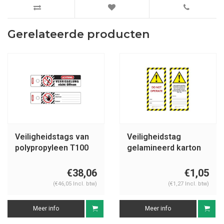
Gerelateerde producten
Veiligheidstags van
Veiligheidstag
polypropyleen T100
gelamineerd karton
UIO-SFTAG
€38,06
€1,05
(€46,05 Incl. btw)
(€1,27 Incl. btw)
Meer info
Meer info