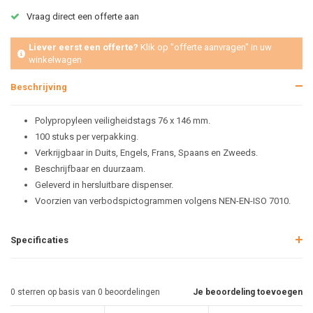
Vraag direct een offerte aan
Liever eerst een offerte?
Klik op "offerte aanvragen" in uw
winkelwagen
Beschrijving
Polypropyleen veiligheidstags 76 x 146 mm.
100 stuks per verpakking.
Verkrijgbaar in Duits, Engels, Frans, Spaans en Zweeds.
Beschrijfbaar en duurzaam.
Geleverd in hersluitbare dispenser.
Voorzien van verbodspictogrammen volgens NEN-EN-ISO 7010.
Specificaties
0
sterren op basis van
0
beoordelingen
Je beoordeling toevoegen