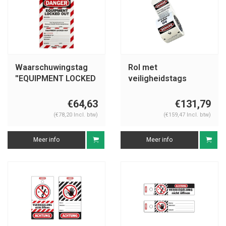
Waarschuwingstag
Rol met
''EQUIPMENT LOCKED
veiligheidstags
OUT'' 105370
S4810
€64,63
€131,79
(€78,20 Incl. btw)
(€159,47 Incl. btw)
Meer info
Meer info