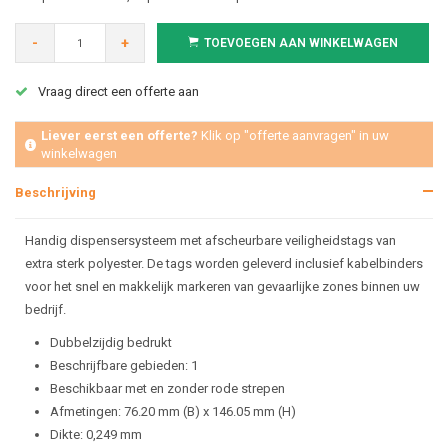
-
+
TOEVOEGEN AAN WINKELWAGEN
Vraag direct een offerte aan
Liever eerst een offerte?
Klik op "offerte aanvragen" in uw
winkelwagen
Beschrijving
Handig dispensersysteem met afscheurbare veiligheidstags van
extra sterk polyester. De tags worden geleverd inclusief kabelbinders
voor het snel en makkelijk markeren van gevaarlijke zones binnen uw
bedrijf.
Dubbelzijdig bedrukt
Beschrijfbare gebieden: 1
Beschikbaar met en zonder rode strepen
Afmetingen: 76.20 mm (B) x 146.05 mm (H)
Dikte: 0,249 mm