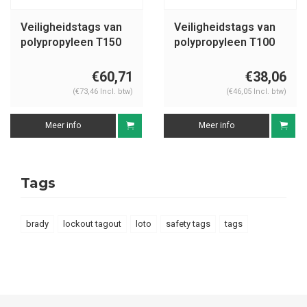
Veiligheidstags van
Veiligheidstags van
polypropyleen T150
polypropyleen T100
€60,71
€38,06
(€73,46 Incl. btw)
(€46,05 Incl. btw)
Meer info
Meer info
Tags
brady
lockout tagout
loto
safety tags
tags