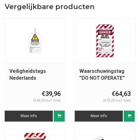
Vergelijkbare producten
Veiligheidstags
Waarschuwingstag
Nederlands
''DO NOT OPERATE''
105371
€39,96
€64,63
(€48,35 Incl. btw)
(€78,20 Incl. btw)
Meer info
Meer info