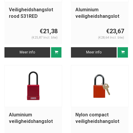
Veiligheidshangslot
Aluminium
rood S31RED
veiligheidshangslot
met rode cover
74BS/40 rood
€21,38
€23,67
(€25,87 Incl. btw)
(€28,64 Incl. btw)
Meer info
Meer info
Aluminium
Nylon compact
veiligheidshangslot
veiligheidshangslot
met rode cover
rood 814116