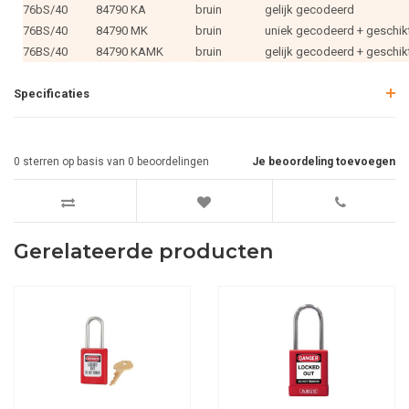
76bS/40
84790 KA
bruin
gelijk gecodeerd
76BS/40
84790 MK
bruin
uniek gecodeerd + geschik
76BS/40
84790 KAMK
bruin
gelijk gecodeerd + geschik
Specificaties
0
sterren op basis van
0
beoordelingen
Je beoordeling toevoegen
Gerelateerde producten