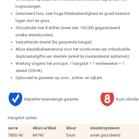
toepassingen.
Geïsoleerd huis, zeer hoge hittebestendigheid en goed bestand
tegen stof en gruis.
Slotcylinder met 8 stiften (meer dan 150.000 gegarandeerd
unieke sleutelcodes).
Vastzittende sleutel (bij geopende beugel).
Abus sleutelbeheerservice voor het voorkomen van onbedoelde
duplicaatuitgifte van sleutels (enkel bij mastersleutel systemen).
Werking volgens het principe: 1 hangslot = 1 medewerker = 1
sleutel (OSHA).
Optioneel te graveren op voor-, achter- en zijkant.
Beperkte levenslange garantie
8 pin cilinder
Hangslot opties:
serie
Abus artikel
kleur
sleutelsysteem
76BS/40
84790
bruin
uniek gecodeerd