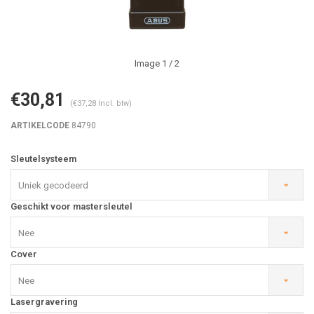
Image
1
/ 2
€30,81
(€37,28 Incl. btw)
ARTIKELCODE
84790
Sleutelsysteem
Uniek gecodeerd
Geschikt voor mastersleutel
Nee
Cover
Nee
Lasergravering