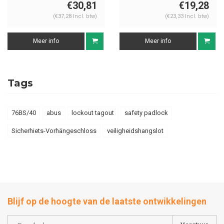
76PS/40 rood
€30,81
€19,28
(€37,28 Incl. btw)
(€23,33 Incl. btw)
Meer info
Meer info
Tags
76BS/40
abus
lockout tagout
safety padlock
Sicherhiets-Vorhängeschloss
veiligheidshangslot
Blijf op de hoogte van de laatste ontwikkelingen