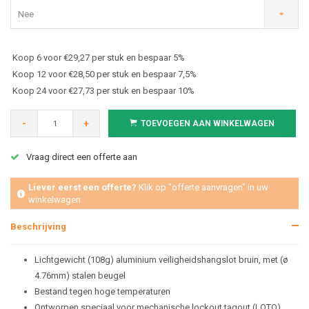
Nee
Koop 6 voor €29,27 per stuk en bespaar 5%
Koop 12 voor €28,50 per stuk en bespaar 7,5%
Koop 24 voor €27,73 per stuk en bespaar 10%
-
+
TOEVOEGEN AAN WINKELWAGEN
Vraag direct een offerte aan
Liever eerst een offerte?
Klik op "offerte aanvragen" in uw
winkelwagen
Beschrijving
Lichtgewicht (108g) aluminium veiligheidshangslot bruin, met (ø
4.76mm) stalen beugel
Bestand tegen hoge temperaturen
Ontworpen speciaal voor mechanische lockout tagout (LOTO)