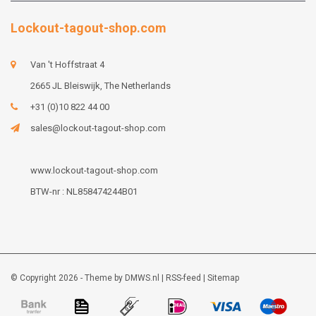
Lockout-tagout-shop.com
Van 't Hoffstraat 4
2665 JL Bleiswijk, The Netherlands
+31 (0)10 822 44 00
sales@lockout-tagout-shop.com
www.lockout-tagout-shop.com
BTW-nr : NL858474244B01
© Copyright 2026 - Theme by
DMWS.nl
|
RSS-feed
|
Sitemap