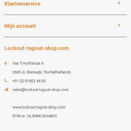
Klantenservice
Mijn account
Lockout-tagout-shop.com
Van 't Hoffstraat 4
2665 JL Bleiswijk, The Netherlands
+31 (0)10 822 44 00
sales@lockout-tagout-shop.com
www.lockout-tagout-shop.com
BTW-nr : NL858474244B01