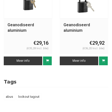
Geanodiseerd
Geanodiseerd
aluminium
aluminium
veiligheidshangslot
veiligheidshangslot
zwart 834863
zwart 834869
€29,16
€29,92
(€35,28 Incl. btw)
(€36,20 Incl. btw)
Meer info
Meer info
Tags
abus
lockout tagout