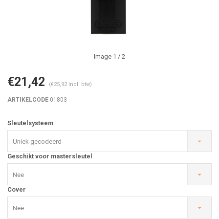
Image
1
/ 2
€21,42
(€25,92 Incl. btw)
ARTIKELCODE
01803
Sleutelsysteem
Uniek gecodeerd
Geschikt voor mastersleutel
Nee
Cover
Nee