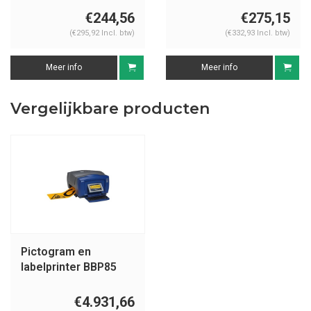
€244,56
€275,15
(€295,92 Incl. btw)
(€332,93 Incl. btw)
Meer info
Meer info
Vergelijkbare producten
Pictogram en
labelprinter BBP85
€4.931,66