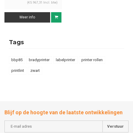
(€5.967,31 Incl. btw)
Meer info
Tags
bbp85
bradyprinter
labelprinter
printer rollen
printlint
zwart
Blijf op de hoogte van de laatste ontwikkelingen
Verstuur