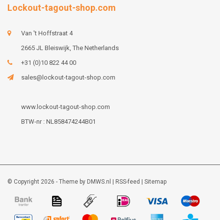
Lockout-tagout-shop.com
Van 't Hoffstraat 4
2665 JL Bleiswijk, The Netherlands
+31 (0)10 822 44 00
sales@lockout-tagout-shop.com
www.lockout-tagout-shop.com
BTW-nr : NL858474244B01
© Copyright 2026 - Theme by
DMWS.nl
|
RSS-feed
|
Sitemap