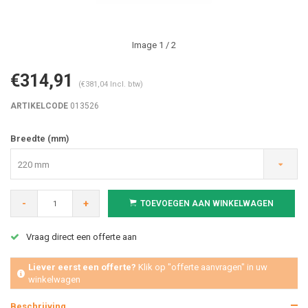
Image
1
/ 2
€314,91
(€381,04 Incl. btw)
ARTIKELCODE
013526
Breedte (mm)
220 mm
-
+
TOEVOEGEN AAN WINKELWAGEN
Vraag direct een offerte aan
Liever eerst een offerte?
Klik op "offerte aanvragen" in uw
winkelwagen
Beschrijving