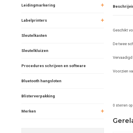
Leidingmarkering
Beschrijvi
Labelprinters
Geschikt v
Sleutelkasten
De twee sch
Sleutelkluizen
Vervaadigd 
Procedures schrijven en software
Voorzien va
Bluetooth hangsloten
Blisterverpakking
0
sterren op
Merken
Gerel