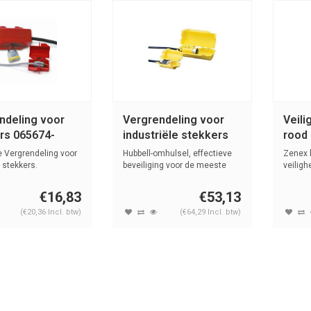
ndeling voor
Vergrendeling voor
Veili
rs 065674-
industriële stekkers
rood
5
065695-065968
e Vergrendeling voor
Hubbell-omhulsel, effectieve
Zenex 
 stekkers.
beveiliging voor de meeste
veilig
indu...
(6mm)..
€16,83
€53,13
(€20,36 Incl. btw)
(€64,29 Incl. btw)