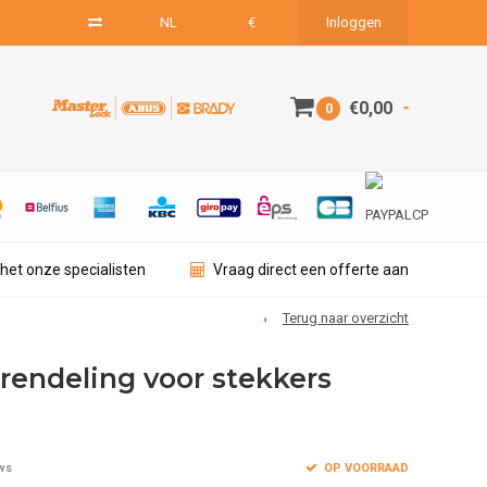
NL
€
Inloggen
€0,00
0
het onze specialisten
Vraag direct een offerte aan
Terug naar overzicht
grendeling voor stekkers
OP VOORRAAD
ws