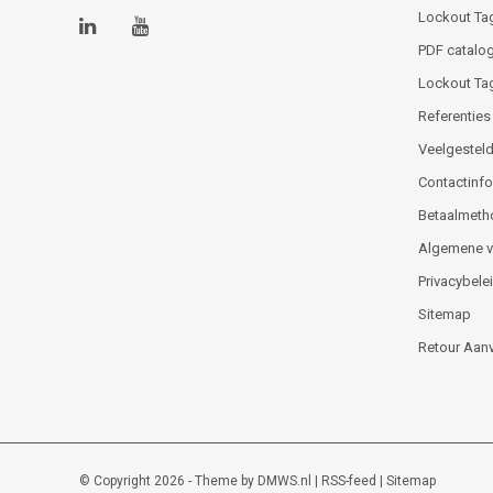
Lockout Ta
PDF catalog
Lockout Ta
Referenties
Veelgesteld
Contactinfor
Betaalmeth
Algemene 
Privacybele
Sitemap
Retour Aan
© Copyright 2026 - Theme by
DMWS.nl
|
RSS-feed
|
Sitemap