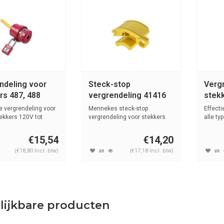
ndeling voor
Steck-stop
Verg
rs 487, 488
vergrendeling 41416
stek
 vergrendeling voor
Mennekes steck-stop
Effecti
ekkers 120V tot
vergrendeling voor stekkers
alle ty
€15,54
€14,20
(€18,80 Incl. btw)
(€17,18 Incl. btw)
lijkbare producten