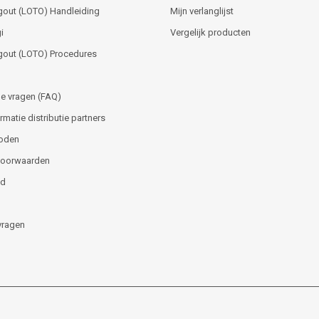
gout (LOTO) Handleiding
Mijn verlanglijst
i
Vergelijk producten
gout (LOTO) Procedures
e vragen (FAQ)
matie distributie partners
oden
voorwaarden
id
vragen