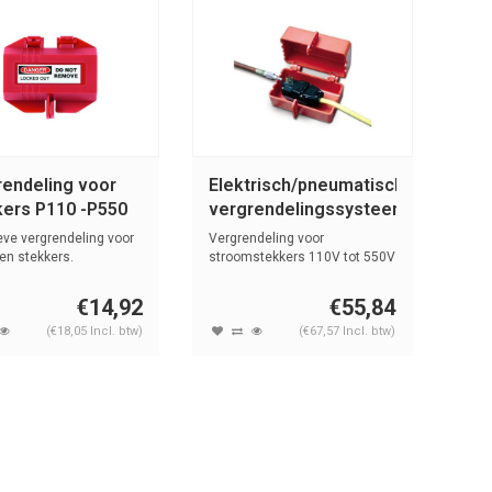
rendeling voor
Elektrisch/pneumatisch
kers P110 -P550
vergrendelingssysteem
800126
eve vergrendeling voor
Vergrendeling voor
pen stekkers.
stroomstekkers 110V tot 550V
en mannelijk...
€14,92
€55,84
(€18,05 Incl. btw)
(€67,57 Incl. btw)