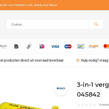
ancier voor Master Lock, Brady and Abus
el producten direct uit voorraad leverbaar
Hulp nodig? vraag 
3-in-1 ver
045842
0 revie