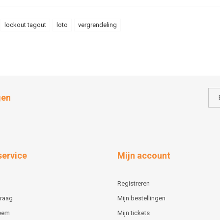
lockout tagout
loto
vergrendeling
gen
service
Mijn account
Registreren
vraag
Mijn bestellingen
teem
Mijn tickets