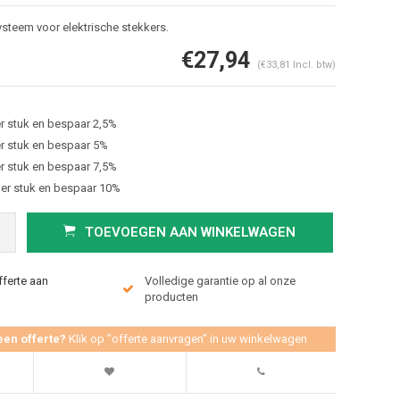
ysteem voor elektrische stekkers.
€27,94
(€33,81 Incl. btw)
r stuk en bespaar 2,5%
r stuk en bespaar 5%
r stuk en bespaar 7,5%
er stuk en bespaar 10%
Afbeelding vergroten
TOEVOEGEN AAN WINKELWAGEN
fferte aan
Volledige garantie op al onze
producten
een offerte?
Klik op "offerte aanvragen" in uw winkelwagen