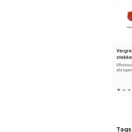
Vergre
stekke
06567
Effectiev
alle typen
Tags