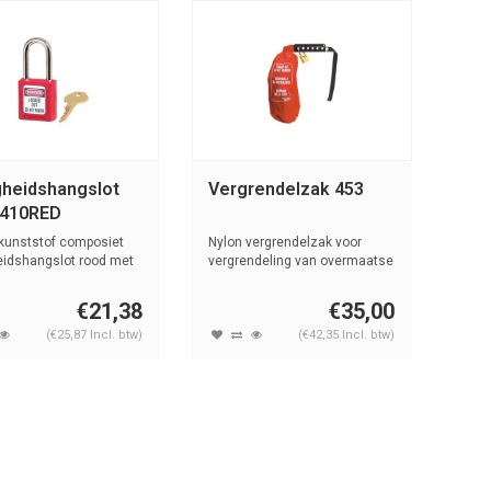
gheidshangslot
Vergrendelzak 453
 410RED
kunststof composiet
Nylon vergrendelzak voor
heidshangslot rood met
vergrendeling van overmaatse
.
stekke...
€21,38
€35,00
(€25,87 Incl. btw)
(€42,35 Incl. btw)