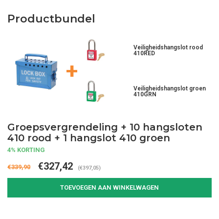
Productbundel
Veiligheidshangslot rood
410RED
+
Veiligheidshangslot groen
410GRN
Groepsvergrendeling + 10 hangsloten
410 rood + 1 hangslot 410 groen
4% KORTING
€327,42
€339,90
(€397,05)
TOEVOEGEN AAN WINKELWAGEN