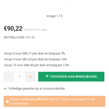
Image
1
/ 3
€90,22
(€109,17 Incl. btw)
ARTIKELCODE
045190
Koop 6 voor €85,71 per stuk en bespaar 5%
Koop 9 voor €81,20 per stuk en bespaar 10%
Koop 12 voor €83,45 per stuk en bespaar 7,5%
-
+
TOEVOEGEN AAN WINKELWAGEN
Volledige garantie op al onze producten
Liever eerst een offerte?
Klik op "offerte aanvragen" in uw
winkelwagen