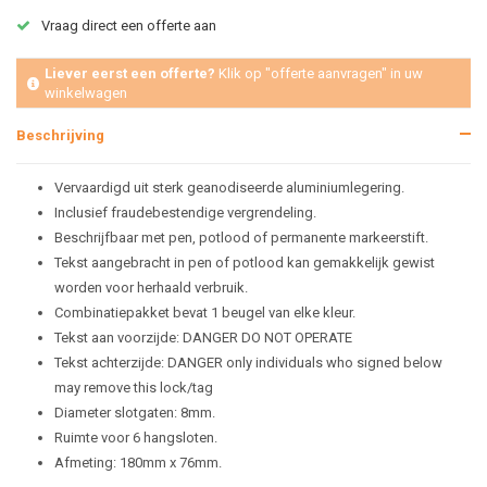
Vraag direct een offerte aan
Liever eerst een offerte?
Klik op "offerte aanvragen" in uw
winkelwagen
Beschrijving
Vervaardigd uit sterk geanodiseerde aluminiumlegering.
Inclusief fraudebestendige vergrendeling.
Beschrijfbaar met pen, potlood of permanente markeerstift.
Tekst aangebracht in pen of potlood kan gemakkelijk gewist
worden voor herhaald verbruik.
Combinatiepakket bevat 1 beugel van elke kleur.
Tekst aan voorzijde: DANGER DO NOT OPERATE
Tekst achterzijde: DANGER only individuals who signed below
may remove this lock/tag
Diameter slotgaten: 8mm.
Ruimte voor 6 hangsloten.
Afmeting: 180mm x 76mm.