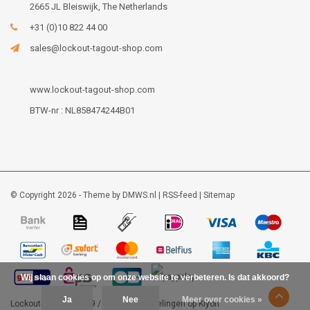
2665 JL Bleiswijk, The Netherlands
+31 (0)10 822 44 00
sales@lockout-tagout-shop.com
www.lockout-tagout-shop.com
BTW-nr : NL858474244B01
© Copyright 2026 - Theme by
DMWS.nl
|
RSS-feed
|
Sitemap
Wij slaan cookies op om onze website te verbeteren. Is dat akkoord?
Ja
Nee
Meer over cookies »
Lockout-tagout-shop
9
/
10
-
48
beoordelingen op
Kiyoh