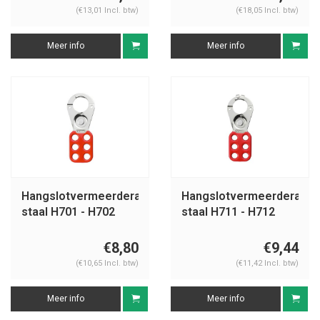
(€13,01 Incl. btw)
(€18,05 Incl. btw)
Meer info
Meer info
Hangslotvermeerderaar
Hangslotvermeerderaar
staal H701 - H702
staal H711 - H712
€8,80
€9,44
(€10,65 Incl. btw)
(€11,42 Incl. btw)
Meer info
Meer info