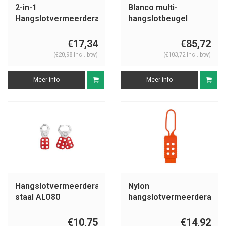
2-in-1
Blanco multi-
Hangslotvermeerderaar
hangslotbeugel
staal 236919
225196
€17,34
€85,72
(€20,98 Incl. btw)
(€103,72 Incl. btw)
Meer info
Meer info
Hangslotvermeerderaar
Nylon
staal ALO80
hangslotvermeerderaar
H770
€10,75
€14,92