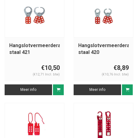
Hangslotvermeerderaar
Hangslotvermeerderaar
staal 421
staal 420
€10,50
€8,89
(€12,71 Incl. btw)
(€10,76 Incl. btw)
Meer info
Meer info