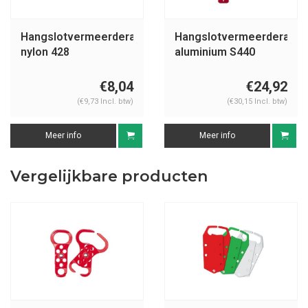
Hangslotvermeerderaar
Hangslotvermeerderaar
nylon 428
aluminium S440
€8,04
€24,92
(€9,73 Incl. btw)
(€30,15 Incl. btw)
Meer info
Meer info
Vergelijkbare producten