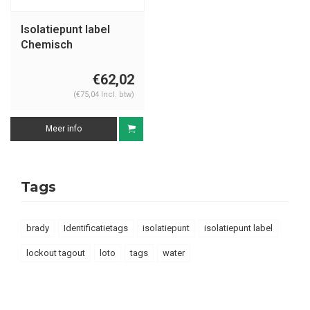
Isolatiepunt label
Chemisch
€62,02
(€75,04 Incl. btw)
Meer info
Tags
brady
Identificatietags
isolatiepunt
isolatiepunt label
lockout tagout
loto
tags
water