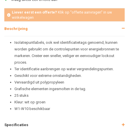
Liever eerst een offerte?
Klik op "offerte aanvragen" in uw
winkelwagen
Beschrijving
Isolatiepuntlabels, ook wel identificatietags genoemd, kunnen
worden gebruikt om de controlepunten voor energiebronnen te
markeren. Creëer een sneller, veiliger en eenvoudiger lockout
proces.
Ter identificatie aanbrengen op water vergrendelingspunten.
Geschikt voor extreme omstandigheden.
Vervaardigd uit polypropyleen
Grafische elementen ingesmolten in de tag.
25 stuks
Kleur: wit op groen
W1-W10 beschikbaar
Specificaties