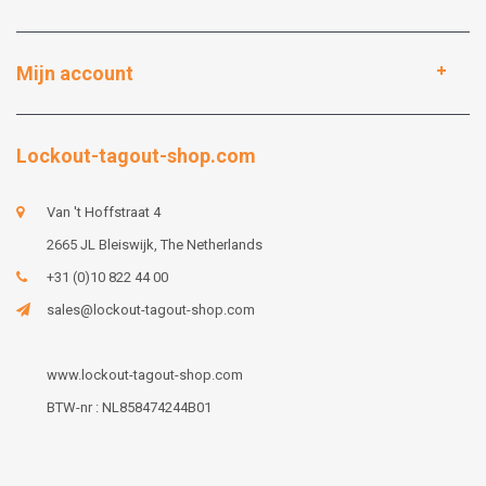
Mijn account
Lockout-tagout-shop.com
Van 't Hoffstraat 4
2665 JL Bleiswijk, The Netherlands
+31 (0)10 822 44 00
sales@lockout-tagout-shop.com
www.lockout-tagout-shop.com
BTW-nr : NL858474244B01