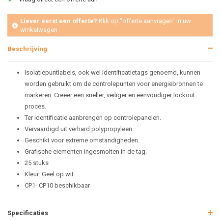
Liever eerst een offerte?
Klik op "offerte aanvragen" in uw
winkelwagen
Beschrijving
Isolatiepuntlabels, ook wel identificatietags genoemd, kunnen
worden gebruikt om de controlepunten voor energiebronnen te
markeren. Creëer een sneller, veiliger en eenvoudiger lockout
proces.
Ter identificatie aanbrengen op controlepanelen.
Vervaardigd uit verhard polypropyleen
Geschikt voor extreme omstandigheden.
Grafische elementen ingesmolten in de tag.
25 stuks
Kleur: Geel op wit
CP1- CP10 beschikbaar
Specificaties