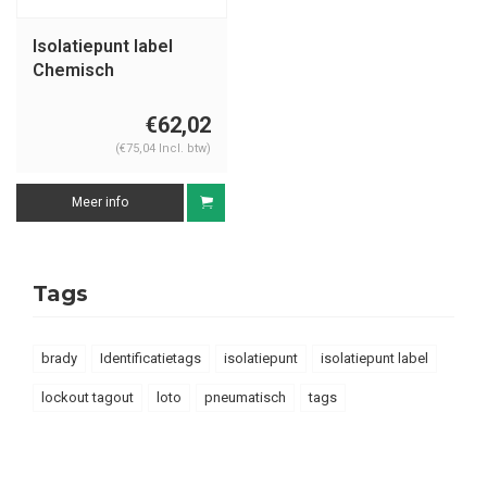
Isolatiepunt label
Chemisch
€62,02
(€75,04 Incl. btw)
Meer info
Tags
brady
Identificatietags
isolatiepunt
isolatiepunt label
lockout tagout
loto
pneumatisch
tags