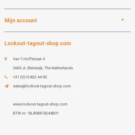
Mijn account
Lockout-tagout-shop.com
Van 't Hoffstraat 4
2665 JL Bleiswijk, The Netherlands
+31 (0)10 822 44 00
sales@lockout-tagout-shop.com
www.lockout-tagout-shop.com
BTW-nr : NL858474244B01