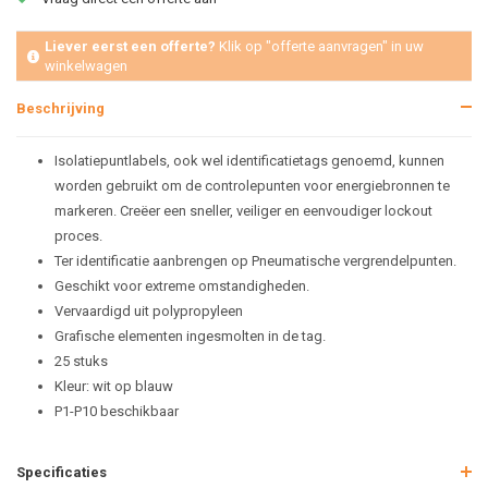
Liever eerst een offerte?
Klik op "offerte aanvragen" in uw
winkelwagen
Beschrijving
Isolatiepuntlabels, ook wel identificatietags genoemd, kunnen
worden gebruikt om de controlepunten voor energiebronnen te
markeren. Creëer een sneller, veiliger en eenvoudiger lockout
proces.
Ter identificatie aanbrengen op Pneumatische vergrendelpunten.
Geschikt voor extreme omstandigheden.
Vervaardigd uit polypropyleen
Grafische elementen ingesmolten in de tag.
25 stuks
Kleur: wit op blauw
P1-P10 beschikbaar
Specificaties