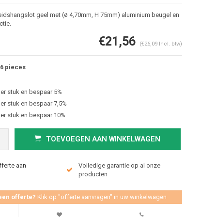
eidshangslot geel met (ø 4,70mm, H 75mm) aluminium beugel en
ctie.
€21,56
(€26,09 Incl. btw)
6 pieces
er stuk en bespaar 5%
er stuk en bespaar 7,5%
er stuk en bespaar 10%
Afbeelding vergroten
TOEVOEGEN AAN WINKELWAGEN
fferte aan
Volledige garantie op al onze
producten
een offerte?
Klik op "offerte aanvragen" in uw winkelwagen