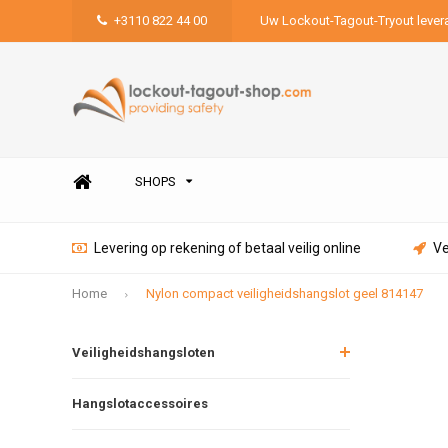
+3110 822 44 00
Uw Lockout-Tagout-Tryout lever
SHOPS
Levering op rekening of betaal veilig online
Ve
Home
Nylon compact veiligheidshangslot geel 814147
Veiligheidshangsloten
Hangslotaccessoires