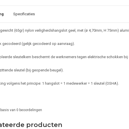
ng
Specificaties
tgewicht (65gr) nylon veiligheidshangslot geel, met (ø 4,70mm, H 75mm) alum
k gecodeerd (gelijk gecodeerd op aanvraag).
oleerde sleutelkern beschermt de werknemers tegen elektrische schokken bij i
zittende sleutel (bij geopende beugel).
ing volgens het principe: 1 hangslot = 1 medewerker = 1 sleutel (OSHA).
 basis van
0
beoordelingen
ateerde producten