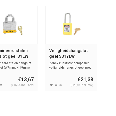
mineerd stalen
Veiligheidshangslot
slot geel 3YLW
geel S31YLW
neerd stalen hangslot
Zenex kunststof composiet
met (ø 7mm, H 19mm)
veiligheidshangslot geel met
.
(4,76...
€13,67
€21,38
(€16,54 Incl. btw)
(€25,87 Incl. btw)