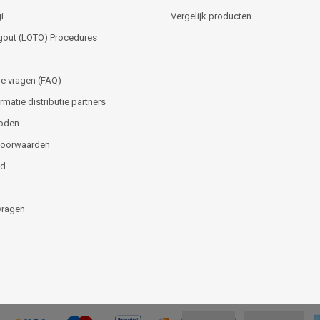
i
Vergelijk producten
gout (LOTO) Procedures
e vragen (FAQ)
matie distributie partners
oden
voorwaarden
id
vragen