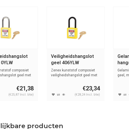
heidshangslot
Veiligheidshangslot
Gela
10YLW
geel 406YLW
hang
nststof composiet
Zenex kunststof composiet
Gelami
dshangslot geel met
veiligheidshangslot geel met
geel, 
(6mm)...
hards..
€21,38
€23,34
(€25,87 Incl. btw)
(€28,24 Incl. btw)
lijkbare producten