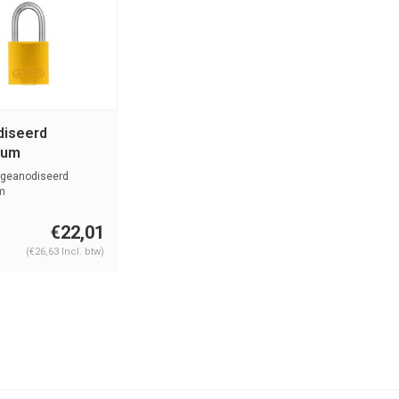
iseerd
ium
heidshangslot
geanodiseerd
2IB/30 GELB
m
dshangslot geel,
€22,01
(€26,63 Incl. btw)