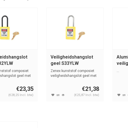
heidshangslot
Veiligheidshangslot
Alum
S32YLW
geel S33YLW
veili
met 
nststof composiet
Zenex kunststof composiet
...
geel
dshangslot geel met
veiligheidshangslot geel met
(4,76...
€23,35
€21,38
(€28,25 Incl. btw)
(€25,87 Incl. btw)