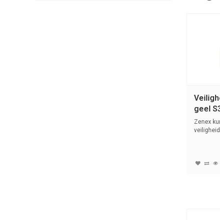
Veilig
geel 
Zenex ku
veilighei
(4,76...