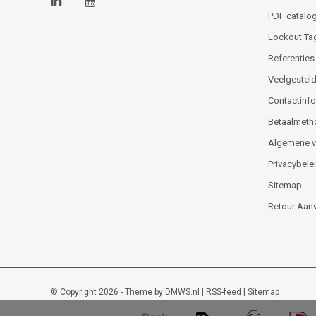
PDF catalog
Lockout Ta
Referenties
Veelgesteld
Contactinfor
Betaalmeth
Algemene 
Privacybele
Sitemap
Retour Aan
© Copyright 2026 - Theme by
DMWS.nl
|
RSS-feed
|
Sitemap