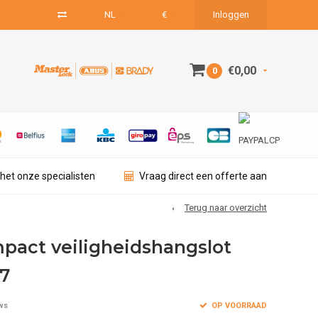
NL
€
Inloggen
€0,00
0
het onze specialisten
Vraag direct een offerte aan
Terug naar overzicht
pact veiligheidshangslot
47
OP VOORRAAD
ws