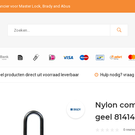
ancier voor Master Lock, Brady and Abus
el producten direct uit voorraad leverbaar
Hulp nodig? vraag 
Nylon com
geel 8141
0 revie