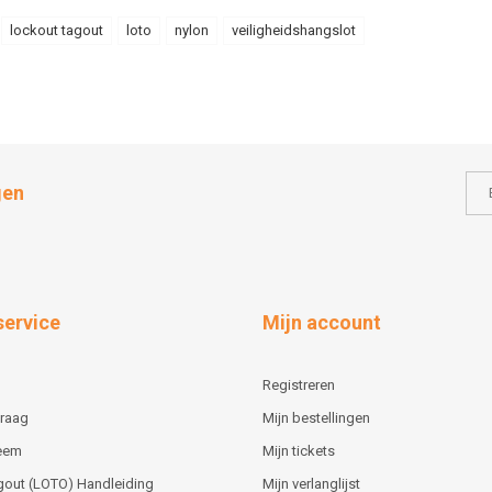
lockout tagout
loto
nylon
veiligheidshangslot
gen
service
Mijn account
Registreren
vraag
Mijn bestellingen
teem
Mijn tickets
gout (LOTO) Handleiding
Mijn verlanglijst