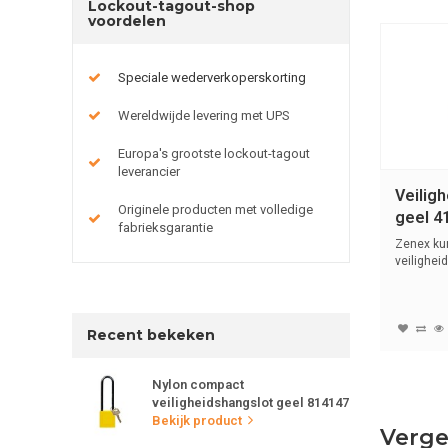
Lockout-tagout-shop
voordelen
Speciale wederverkoperskorting
Wereldwijde levering met UPS
Europa's grootste lockout-tagout
leverancier
Veilig
Originele producten met volledige
geel 4
fabrieksgarantie
Zenex ku
veilighei
(6mm)...
Recent bekeken
Nylon compact
veiligheidshangslot geel 814147
Bekijk product
Verge