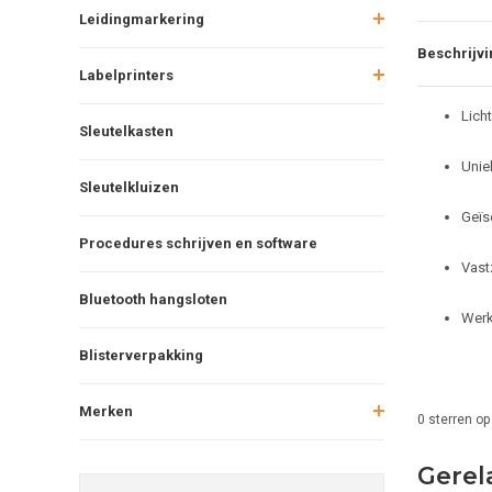
Leidingmarkering
Beschrijvi
Labelprinters
Lich
Sleutelkasten
Unie
Sleutelkluizen
Geïs
Procedures schrijven en software
Vast
Bluetooth hangsloten
Werk
Blisterverpakking
Merken
0
sterren op
Gerel