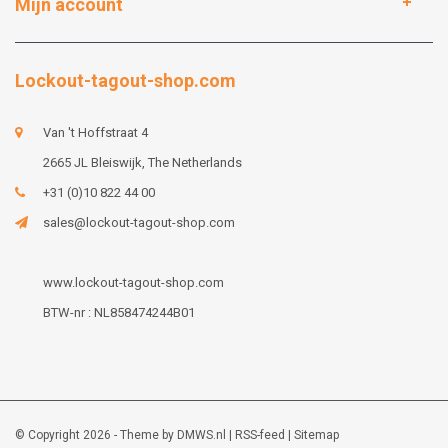
Mijn account
Lockout-tagout-shop.com
Van 't Hoffstraat 4
2665 JL Bleiswijk, The Netherlands
+31 (0)10 822 44 00
sales@lockout-tagout-shop.com
www.lockout-tagout-shop.com
BTW-nr : NL858474244B01
© Copyright 2026 - Theme by
DMWS.nl
|
RSS-feed
|
Sitemap