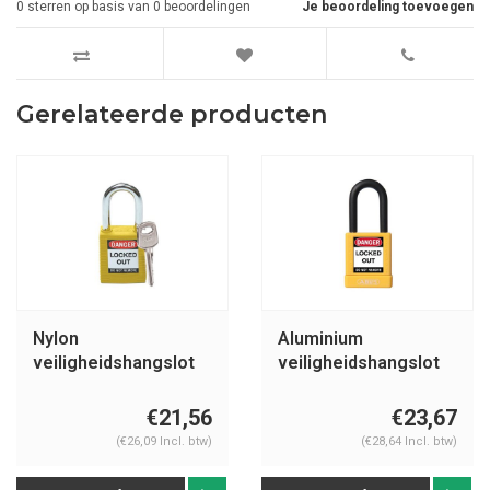
0
sterren op basis van
0
beoordelingen
Je beoordeling toevoegen
Gerelateerde producten
Nylon
Aluminium
veiligheidshangslot
veiligheidshangslot
geel 051346
met gele cover 74/40
geel
€21,56
€23,67
(€26,09 Incl. btw)
(€28,64 Incl. btw)