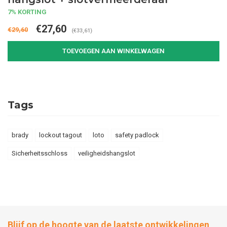
7% KORTING
€27,60
€29,60
(€33,61)
TOEVOEGEN AAN WINKELWAGEN
Tags
brady
lockout tagout
loto
safety padlock
Sicherheitsschloss
veiligheidshangslot
Blijf op de hoogte van de laatste ontwikkelingen