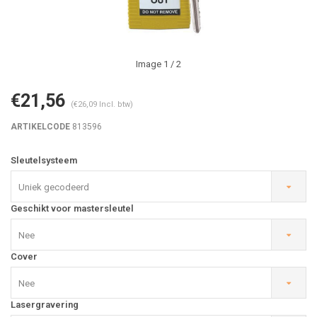
Image
1
/ 2
€21,56
(€26,09 Incl. btw)
ARTIKELCODE
813596
Sleutelsysteem
Uniek gecodeerd
Geschikt voor mastersleutel
Nee
Cover
Nee
Lasergravering