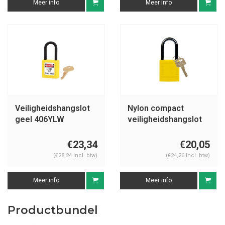
Meer info
Meer info
Veiligheidshangslot
Nylon compact
geel 406YLW
veiligheidshangslot
geel 814127
€23,34
€20,05
(€28,24 Incl. btw)
(€24,26 Incl. btw)
Meer info
Meer info
Productbundel