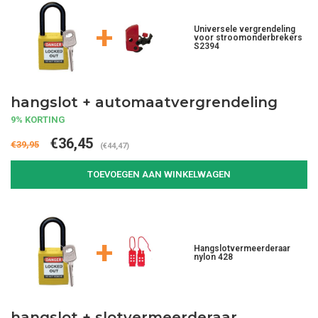
+
Universele vergrendeling
voor stroomonderbrekers
S2394
hangslot + automaatvergrendeling
9% KORTING
€36,45
€39,95
(€44,47)
TOEVOEGEN AAN WINKELWAGEN
+
Hangslotvermeerderaar
nylon 428
hangslot + slotvermeerderaar