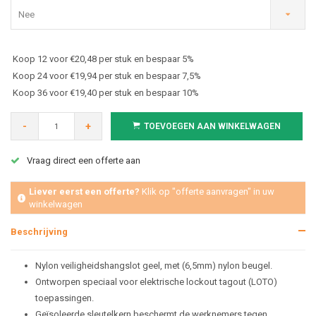
Nee
Koop 12 voor €20,48 per stuk en bespaar 5%
Koop 24 voor €19,94 per stuk en bespaar 7,5%
Koop 36 voor €19,40 per stuk en bespaar 10%
-
+
TOEVOEGEN AAN WINKELWAGEN
Vraag direct een offerte aan
Liever eerst een offerte?
Klik op "offerte aanvragen" in uw
winkelwagen
Beschrijving
Nylon veiligheidshangslot geel,
met (6,5mm) nylon beugel.
Ontworpen speciaal voor elektrische lockout tagout (LOTO)
toepassingen.
Geïsoleerde sleutelkern beschermt de werknemers tegen