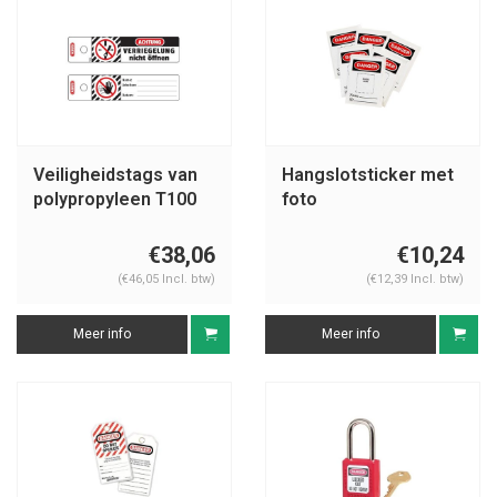
Veiligheidstags van
Hangslotsticker met
polypropyleen T100
foto
€38,06
€10,24
(€46,05 Incl. btw)
(€12,39 Incl. btw)
Meer info
Meer info