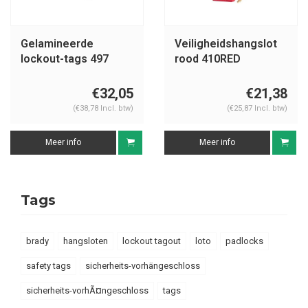
Gelamineerde
Veiligheidshangslot
lockout-tags 497
rood 410RED
€32,05
€21,38
(€38,78 Incl. btw)
(€25,87 Incl. btw)
Meer info
Meer info
Tags
brady
hangsloten
lockout tagout
loto
padlocks
safety tags
sicherheits-vorhängeschloss
sicherheits-vorhÃ¤ngeschloss
tags