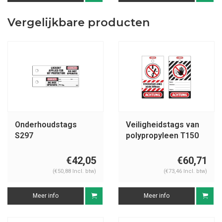
Vergelijkbare producten
Onderhoudstags
Veiligheidstags van
S297
polypropyleen T150
€42,05
€60,71
(€50,88 Incl. btw)
(€73,46 Incl. btw)
Meer info
Meer info