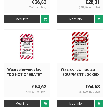
€26,83
€28,31
(€32,46 Incl. btw)
(€34,26 Incl. btw)
Meer info
Meer info
Waarschuwingstag
Waarschuwingstag
''DO NOT OPERATE''
''EQUIPMENT LOCKED
105371
OUT'' 105370
€64,63
€64,63
(€78,20 Incl. btw)
(€78,20 Incl. btw)
Meer info
Meer info