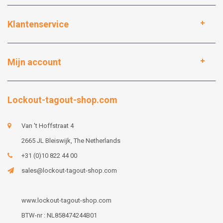
Klantenservice
Mijn account
Lockout-tagout-shop.com
Van 't Hoffstraat 4
2665 JL Bleiswijk, The Netherlands
+31 (0)10 822 44 00
sales@lockout-tagout-shop.com
www.lockout-tagout-shop.com
BTW-nr : NL858474244B01