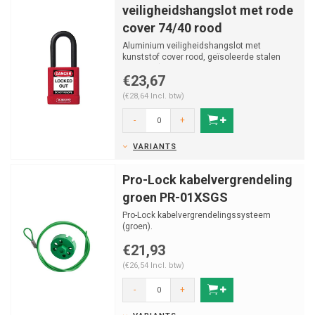
veiligheidshangslot met rode
cover 74/40 rood
Aluminium veiligheidshangslot met
kunststof cover rood, geïsoleerde stalen
beugel v (ø 6.5mm, H 3...
€23,67
(€28,64 Incl. btw)
-
+
VARIANTS
Pro-Lock kabelvergrendeling
groen PR-01XSGS
Pro-Lock kabelvergrendelingssysteem
(groen).
€21,93
(€26,54 Incl. btw)
-
+