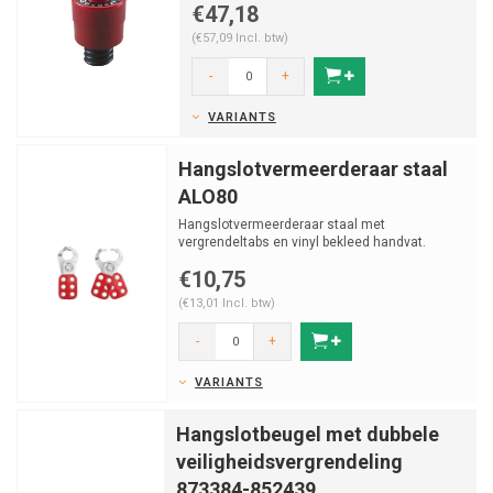
€47,18
(€57,09 Incl. btw)
-
+
VARIANTS
Hangslotvermeerderaar staal
ALO80
Hangslotvermeerderaar staal met
vergrendeltabs en vinyl bekleed handvat.
€10,75
(€13,01 Incl. btw)
-
+
VARIANTS
Hangslotbeugel met dubbele
veiligheidsvergrendeling
873384-852439