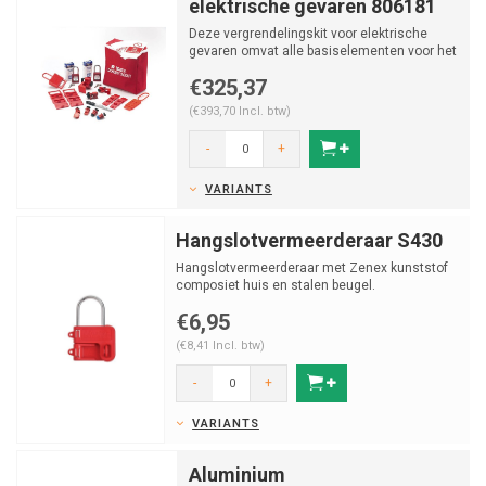
elektrische gevaren 806181
Deze vergrendelingskit voor elektrische
gevaren omvat alle basiselementen voor het
vergrendelen van ...
€325,37
(€393,70 Incl. btw)
-
+
VARIANTS
Hangslotvermeerderaar S430
Hangslotvermeerderaar met Zenex kunststof
composiet huis en stalen beugel.
€6,95
(€8,41 Incl. btw)
-
+
VARIANTS
Aluminium