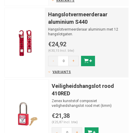
VARIANTS
Hangslotvermeerderaar
aluminium S440
Hangslotvermeerderaar aluminium met 12
hangslotgaten.
€24,92
(€30,15 Incl. btw)
-
+
VARIANTS
Veiligheidshangslot rood
410RED
Zenex kunststof composiet
veiligheidshangslot rood met (6mm)
hardstalen beugel en vastzittende sleut...
€21,38
(€25,87 Incl. btw)
-
+