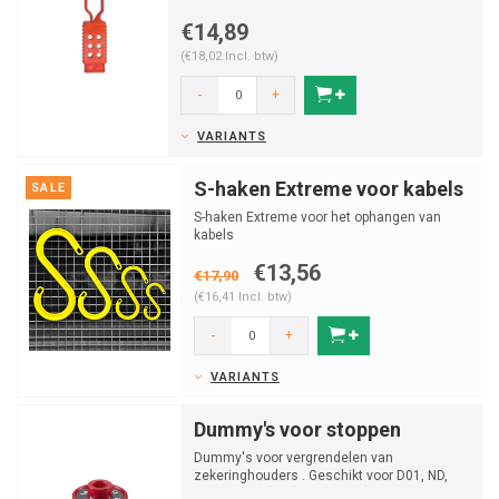
€14,89
(€18,02 Incl. btw)
-
+
VARIANTS
S-haken Extreme voor kabels
SALE
S-haken Extreme voor het ophangen van
kabels
€13,56
€17,90
(€16,41 Incl. btw)
-
+
VARIANTS
Dummy's voor stoppen
Dummy's voor vergrendelen van
zekeringhouders . Geschikt voor D01, ND,
D02, D2/K2 (E27) en D3/K3 (E3...