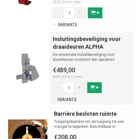
(€22,25 Incl. btw)
-
+
VARIANTS
Insluitingsbeveiliging voor
draaideuren ALPHA
De universele insluitbeveiliging voor
draaideuren voorkomt dat operators
opgesloten kunnen worden ti...
€489,00
(€591,69 Incl. btw)
-
+
VARIANTS
Barrière besloten ruimte
Toegangsbarrière om de toegang tot een
mangat te beperken. Beschikbaar in
verschillende formaten en...
€208,00