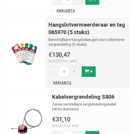
VARIANTS
Hangslotvermeerderaar en tag
065970 (5 stuks)
Beschrijfbare hangslotbeugel voor collectieve
vergrendeling (5 stuks).
€130,47
(€157,87 Incl. btw)
-
+
VARIANTS
Kabelvergrendeling S806
Zenex verstelbare vergrendelingskabel
(4mm diameter).
€31,10
(€37,63 Incl. btw)