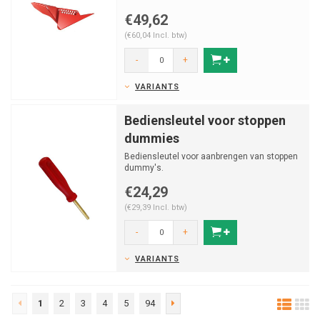
€49,62
(€60,04 Incl. btw)
-
+
VARIANTS
Bediensleutel voor stoppen
dummies
Bediensleutel voor aanbrengen van stoppen
dummy's.
€24,29
(€29,39 Incl. btw)
-
+
VARIANTS
1
2
3
4
5
94