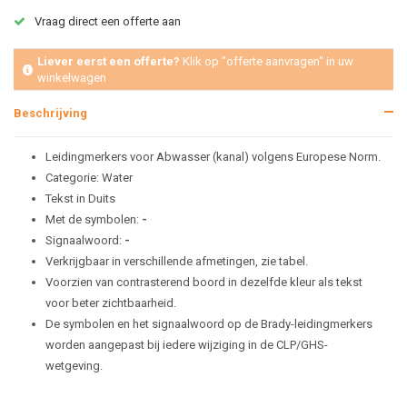
Vraag direct een offerte aan
Liever eerst een offerte?
Klik op "offerte aanvragen" in uw
winkelwagen
Beschrijving
Leidingmerkers voor Abwasser (kanal) volgens Europese Norm.
Categorie: Water
Tekst in Duits
Met de symbolen:
-
Signaalwoord:
-
Verkrijgbaar in verschillende afmetingen, zie tabel.
Voorzien van contrasterend boord in dezelfde kleur als tekst
voor beter zichtbaarheid.
De symbolen en het signaalwoord op de Brady-leidingmerkers
worden aangepast bij iedere wijziging in de CLP/GHS-
wetgeving.