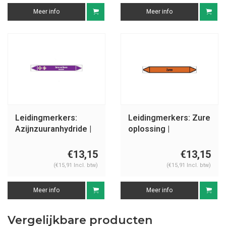
Meer info
Meer info
Leidingmerkers:
Leidingmerkers: Zure
Azijnzuuranhydride |
oplossing |
Nederlands | Zuren
Nederlands | Zuren
en basen
€13,15
€13,15
(€15,91 Incl. btw)
(€15,91 Incl. btw)
Meer info
Meer info
Vergelijkbare producten