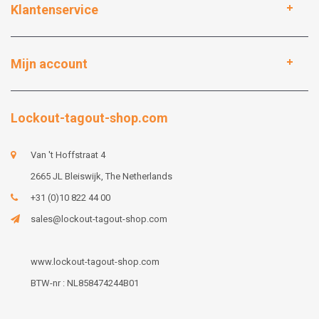
Klantenservice
Mijn account
Lockout-tagout-shop.com
Van 't Hoffstraat 4
2665 JL Bleiswijk, The Netherlands
+31 (0)10 822 44 00
sales@lockout-tagout-shop.com
www.lockout-tagout-shop.com
BTW-nr : NL858474244B01