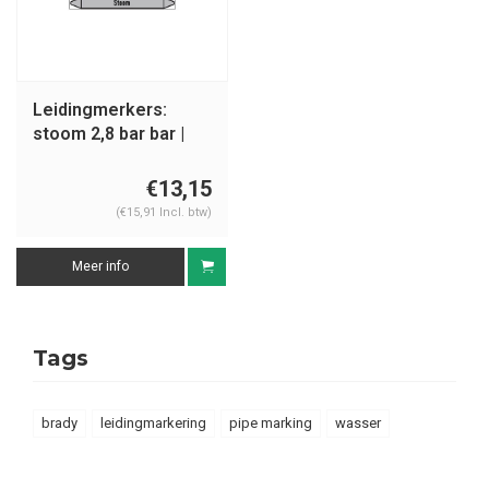
Leidingmerkers:
stoom 2,8 bar bar |
Nederlands | Stoom
€13,15
(€15,91 Incl. btw)
Meer info
Tags
brady
leidingmarkering
pipe marking
wasser