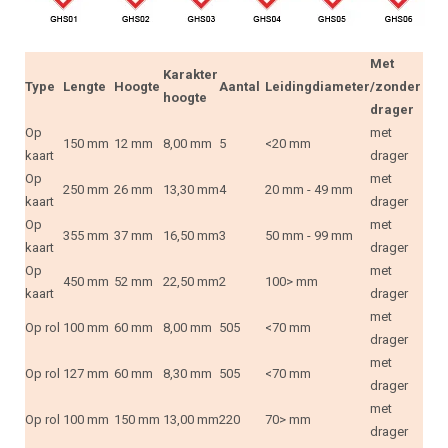
Met
Karakter
Type
Lengte
Hoogte
Aantal
Leidingdiameter
/zonder
hoogte
drager
Op
met
150 mm
12 mm
8,00 mm
5
<20 mm
kaart
drager
Op
met
250 mm
26 mm
13,30 mm
4
20 mm - 49 mm
kaart
drager
Op
met
355 mm
37 mm
16,50 mm
3
50 mm - 99 mm
kaart
drager
Op
met
450 mm
52 mm
22,50 mm
2
100> mm
kaart
drager
met
Op rol
100 mm
60 mm
8,00 mm
505
<70 mm
drager
met
Op rol
127 mm
60 mm
8,30 mm
505
<70 mm
drager
met
Op rol
100 mm
150 mm
13,00 mm
220
70> mm
drager