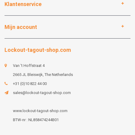
Klantenservice
Mijn account
Lockout-tagout-shop.com
Van 't Hoffstraat 4
2665 JL Bleiswijk, The Netherlands
+31 (0)10 822 44 00
sales@lockout-tagout-shop.com
www.lockout-tagout-shop.com
BTW-nr : NL858474244B01