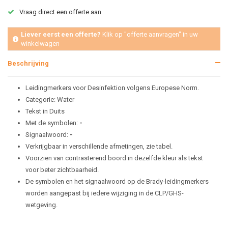
Vraag direct een offerte aan
Liever eerst een offerte?
Klik op "offerte aanvragen" in uw
winkelwagen
Beschrijving
Leidingmerkers voor Desinfektion volgens Europese Norm.
Categorie: Water
Tekst in Duits
Met de symbolen:
-
Signaalwoord:
-
Verkrijgbaar in verschillende afmetingen, zie tabel.
Voorzien van contrasterend boord in dezelfde kleur als tekst
voor beter zichtbaarheid.
De symbolen en het signaalwoord op de Brady-leidingmerkers
worden aangepast bij iedere wijziging in de CLP/GHS-
wetgeving.