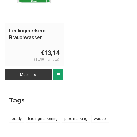
Leidingmerkers:
Brauchwasser
Vorlauf | Duits | Water
€13,14
(€15,90 Incl. btw)
Meer info
Tags
brady
leidingmarkering
pipe marking
wasser