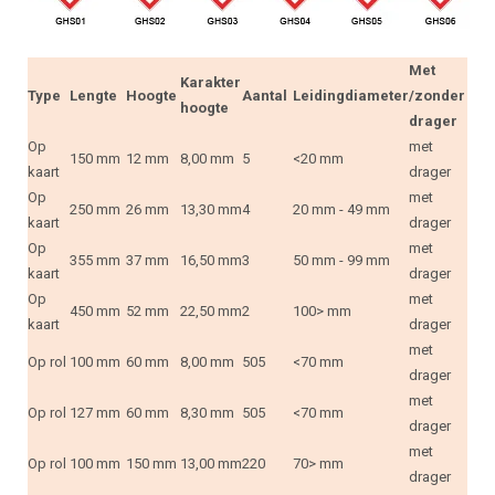
Met
Karakter
Type
Lengte
Hoogte
Aantal
Leidingdiameter
/zonder
hoogte
drager
Op
met
150 mm
12 mm
8,00 mm
5
<20 mm
kaart
drager
Op
met
250 mm
26 mm
13,30 mm
4
20 mm - 49 mm
kaart
drager
Op
met
355 mm
37 mm
16,50 mm
3
50 mm - 99 mm
kaart
drager
Op
met
450 mm
52 mm
22,50 mm
2
100> mm
kaart
drager
met
Op rol
100 mm
60 mm
8,00 mm
505
<70 mm
drager
met
Op rol
127 mm
60 mm
8,30 mm
505
<70 mm
drager
met
Op rol
100 mm
150 mm
13,00 mm
220
70> mm
drager