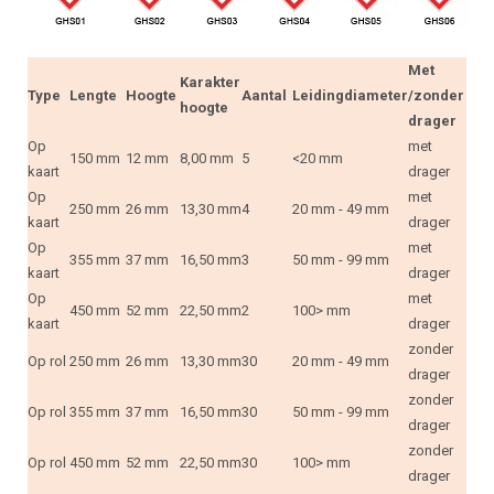
Met
Karakter
Type
Lengte
Hoogte
Aantal
Leidingdiameter
/zonder
hoogte
drager
Op
met
150 mm
12 mm
8,00 mm
5
<20 mm
kaart
drager
Op
met
250 mm
26 mm
13,30 mm
4
20 mm - 49 mm
kaart
drager
Op
met
355 mm
37 mm
16,50 mm
3
50 mm - 99 mm
kaart
drager
Op
met
450 mm
52 mm
22,50 mm
2
100> mm
kaart
drager
zonder
Op rol
250 mm
26 mm
13,30 mm
30
20 mm - 49 mm
drager
zonder
Op rol
355 mm
37 mm
16,50 mm
30
50 mm - 99 mm
drager
zonder
Op rol
450 mm
52 mm
22,50 mm
30
100> mm
drager