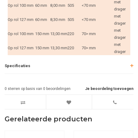
met
Op rol
100 mm
60 mm
8,00 mm
505
<70 mm
drager
met
Op rol
127 mm
60 mm
8,30 mm
505
<70 mm
drager
met
Op rol
100 mm
150 mm
13,00 mm
220
70> mm
drager
met
Op rol
127 mm
150 mm
13,30 mm
220
70> mm
drager
Specificaties
0
sterren op basis van
0
beoordelingen
Je beoordeling toevoegen
Gerelateerde producten