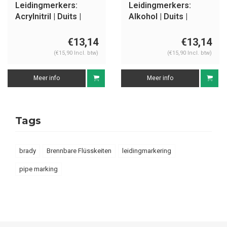
Leidingmerkers:
Leidingmerkers:
Acrylnitril | Duits |
Alkohol | Duits |
Ontvlambare
Ontvlambare
vloeistoffen
vloeistoffen
€13,14
€13,14
(€15,90 Incl. btw)
(€15,90 Incl. btw)
Meer info
Meer info
Tags
brady
Brennbare Flüsskeiten
leidingmarkering
pipe marking