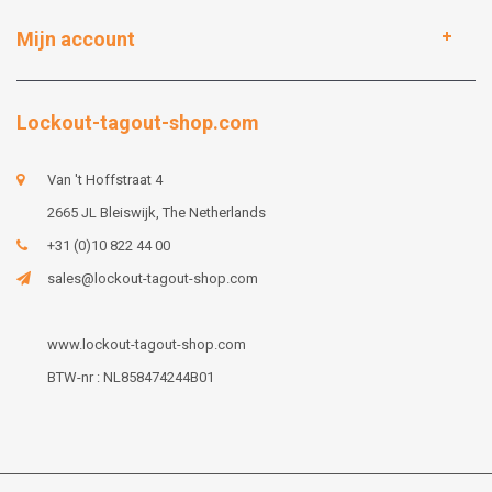
Mijn account
Lockout-tagout-shop.com
Van 't Hoffstraat 4
2665 JL Bleiswijk, The Netherlands
+31 (0)10 822 44 00
sales@lockout-tagout-shop.com
www.lockout-tagout-shop.com
BTW-nr : NL858474244B01