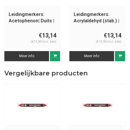
Leidingmerkers:
Leidingmerkers:
Acetophenon| Duits |
Acrylaldehyd (stab.) |
Ontvlambare
Duits | Ontvlambare
vloeistoffen
vloeistoffen
€13,14
€13,14
(€15,90 Incl. btw)
(€15,90 Incl. btw)
Meer info
Meer info
Vergelijkbare producten