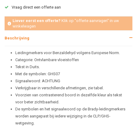
Vraag direct een offerte aan
Liever eerst een offerte?
Klik op "offerte aanvragen" in uw
winkelwagen
Beschrijving
Leidingmerkers voor Benzaldehyd volgens Europese Norm.
Categorie: Ontvlambare vloeistoffen
Tekst in Duits.
Met de symbolen: GHS07
Signaalwoord: ACHTUNG
Verkrijgbaar in verschillende afmetingen, zie tabel.
Voorzien van contrasterend boord in dezelfde kleur als tekst
voor beter zichtbaarheid.
De symbolen en het signaalwoord op de Brady-leidingmerkers
worden aangepast bij iedere wijziging in de CLP/GHS-
wetgeving.