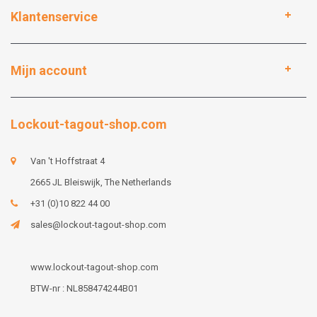
Klantenservice
Mijn account
Lockout-tagout-shop.com
Van 't Hoffstraat 4
2665 JL Bleiswijk, The Netherlands
+31 (0)10 822 44 00
sales@lockout-tagout-shop.com
www.lockout-tagout-shop.com
BTW-nr : NL858474244B01