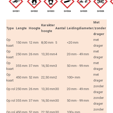
Met
Karakter
Type
Lengte
Hoogte
Aantal
Leidingdiameter
/zonder
hoogte
drager
Op
met
150 mm
12 mm
8,00 mm
5
<20 mm
kaart
drager
Op
met
250 mm
26 mm
13,30 mm
4
20 mm - 49 mm
kaart
drager
Op
met
355 mm
37 mm
16,50 mm
3
50 mm - 99 mm
kaart
drager
Op
met
450 mm
52 mm
22,50 mm
2
100> mm
kaart
drager
zonder
Op rol
250 mm
26 mm
13,30 mm
30
20 mm - 49 mm
drager
zonder
Op rol
355 mm
37 mm
16,50 mm
30
50 mm - 99 mm
drager
zonder
Op rol
450 mm
52 mm
22,50 mm
30
100> mm