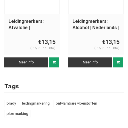
Leidingmerkers:
Leidingmerkers:
Afvalolie |
Alcohol | Nederlands |
Nederlands |
Ontvlambare
Ontvlambare
vloeistoffen
€13,15
€13,15
vloeistoffen
(€15,91 Incl. btw)
(€15,91 Incl. btw)
Meer info
Meer info
Tags
brady
leidingmarkering
ontvlambare vloeistoffen
pipe marking