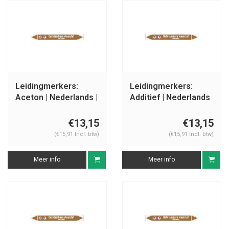
Leidingmerkers:
Leidingmerkers:
Aceton | Nederlands |
Additief | Nederlands
Ontvlambare
| Ontvlambare
vloeistoffen
vloeistoffen
€13,15
€13,15
(€15,91 Incl. btw)
(€15,91 Incl. btw)
Meer info
Meer info