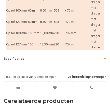
drager
met
Op rol
100 mm
60 mm
8,00 mm
505
<70 mm
drager
met
Op rol
127 mm
60 mm
8,30 mm
505
<70 mm
drager
met
Op rol
100 mm
150 mm
13,00 mm
220
70> mm
drager
met
Op rol
127 mm
150 mm
13,30 mm
220
70> mm
drager
Specificaties
0
sterren op basis van
0
beoordelingen
Je beoordeling toevoegen
Gerelateerde producten