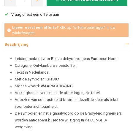
-
+
TOEVOEGEN AAN WINKELWAGEN
Vraag direct een offerte aan
Liever eerst een offerte?
Klik op "offerte aanvragen" in uw
winkelwagen
Beschrijving
Leidingmerkers voor Benzaldehyde volgens Europese Norm.
Categorie: Ontvlambare vloeistoffen
Tekst in Nederlands.
Met de symbolen:
GHS07
Signaalwoord:
WAARSCHUWING
Verkrijgbaar in verschillende afmetingen, zie tabel.
Voorzien van contrasterend boord in dezelfde kleur als tekst
voor beter zichtbaarheid.
De symbolen en het signaalwoord op de Brady-leidingmerkers
worden aangepast bij iedere wijziging in de CLP/GHS-
wetgeving.