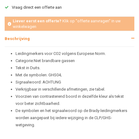
Vraag direct een offerte aan
Liever eerst een offerte?
Klik op "offerte aanvragen" in uw
winkelwagen
Beschrijving
Leidingmerkers voor CO2 volgens Europese Norm.
Categorie:Niet brandbare gassen
Tekst in Duits.
Met de symbolen: GHS04;
Signaalwoord: ACHTUNG
Verkrijgbaar in verschillende afmetingen, zie tabel.
Voorzien van contrasterend boord in dezelfde kleur als tekst
voor beter zichtbaarheid.
De symbolen en het signaalwoord op de Brady-leidingmerkers
worden aangepast bij iedere wijziging in de CLP/GHS-
wetgeving.