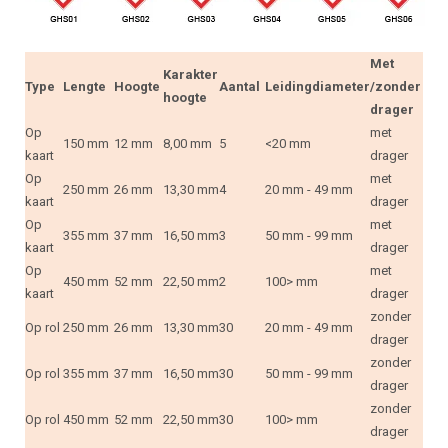
Met
Karakter
Type
Lengte
Hoogte
Aantal
Leidingdiameter
/zonder
hoogte
drager
Op
met
150 mm
12 mm
8,00 mm
5
<20 mm
kaart
drager
Op
met
250 mm
26 mm
13,30 mm
4
20 mm - 49 mm
kaart
drager
Op
met
355 mm
37 mm
16,50 mm
3
50 mm - 99 mm
kaart
drager
Op
met
450 mm
52 mm
22,50 mm
2
100> mm
kaart
drager
zonder
Op rol
250 mm
26 mm
13,30 mm
30
20 mm - 49 mm
drager
zonder
Op rol
355 mm
37 mm
16,50 mm
30
50 mm - 99 mm
drager
zonder
Op rol
450 mm
52 mm
22,50 mm
30
100> mm
drager