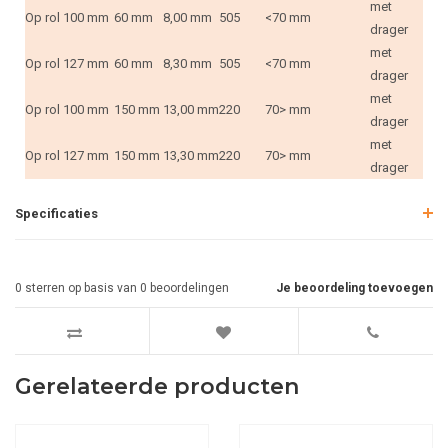
met
Op rol
100 mm
60 mm
8,00 mm
505
<70 mm
drager
met
Op rol
127 mm
60 mm
8,30 mm
505
<70 mm
drager
met
Op rol
100 mm
150 mm
13,00 mm
220
70> mm
drager
met
Op rol
127 mm
150 mm
13,30 mm
220
70> mm
drager
Specificaties
0
sterren op basis van
0
beoordelingen
Je beoordeling toevoegen
Gerelateerde producten