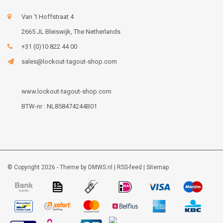
Van 't Hoffstraat 4
2665 JL Bleiswijk, The Netherlands
+31 (0)10 822 44 00
sales@lockout-tagout-shop.com
www.lockout-tagout-shop.com
BTW-nr : NL858474244B01
© Copyright 2026 - Theme by
DMWS.nl
|
RSS-feed
|
Sitemap