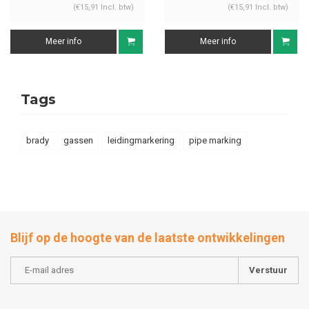
(€15,91 Incl. btw)
(€15,91 Incl. btw)
Meer info
Meer info
Tags
brady
gassen
leidingmarkering
pipe marking
Blijf op de hoogte van de laatste ontwikkelingen
Verstuur