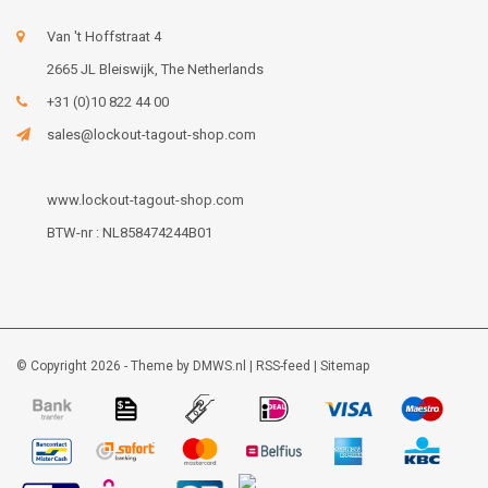
Van 't Hoffstraat 4
2665 JL Bleiswijk, The Netherlands
+31 (0)10 822 44 00
sales@lockout-tagout-shop.com
www.lockout-tagout-shop.com
BTW-nr : NL858474244B01
© Copyright 2026 - Theme by
DMWS.nl
|
RSS-feed
|
Sitemap