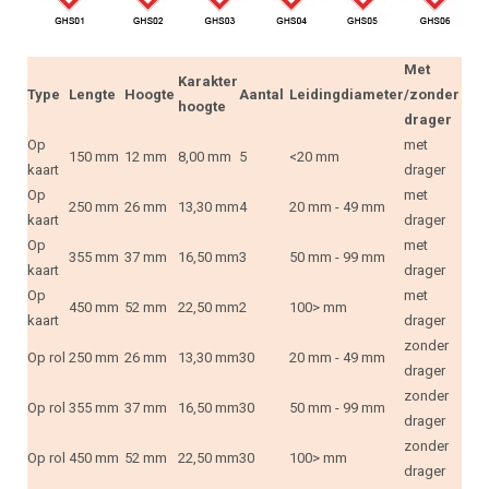
Met
Karakter
Type
Lengte
Hoogte
Aantal
Leidingdiameter
/zonder
hoogte
drager
Op
met
150 mm
12 mm
8,00 mm
5
<20 mm
kaart
drager
Op
met
250 mm
26 mm
13,30 mm
4
20 mm - 49 mm
kaart
drager
Op
met
355 mm
37 mm
16,50 mm
3
50 mm - 99 mm
kaart
drager
Op
met
450 mm
52 mm
22,50 mm
2
100> mm
kaart
drager
zonder
Op rol
250 mm
26 mm
13,30 mm
30
20 mm - 49 mm
drager
zonder
Op rol
355 mm
37 mm
16,50 mm
30
50 mm - 99 mm
drager
zonder
Op rol
450 mm
52 mm
22,50 mm
30
100> mm
drager