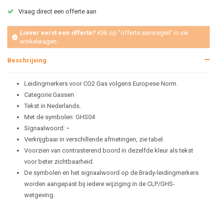
Vraag direct een offerte aan
Liever eerst een offerte?
Klik op "offerte aanvragen" in uw
winkelwagen
Beschrijving
Leidingmerkers voor CO2 Gas volgens Europese Norm.
Categorie:Gassen
Tekst in Nederlands.
Met de symbolen: GHS04
Signaalwoord:
-
Verkrijgbaar in verschillende afmetingen, zie tabel.
Voorzien van contrasterend boord in dezelfde kleur als tekst
voor beter zichtbaarheid.
De symbolen en het signaalwoord op de Brady-leidingmerkers
worden aangepast bij iedere wijziging in de CLP/GHS-
wetgeving.