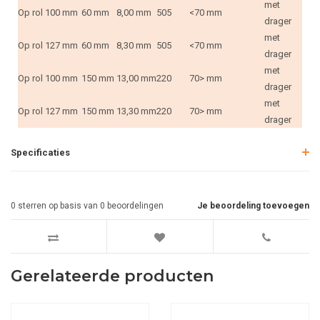
met
Op rol
100 mm
60 mm
8,00 mm
505
<70 mm
drager
met
Op rol
127 mm
60 mm
8,30 mm
505
<70 mm
drager
met
Op rol
100 mm
150 mm
13,00 mm
220
70> mm
drager
met
Op rol
127 mm
150 mm
13,30 mm
220
70> mm
drager
Specificaties
0
sterren op basis van
0
beoordelingen
Je beoordeling toevoegen
Gerelateerde producten