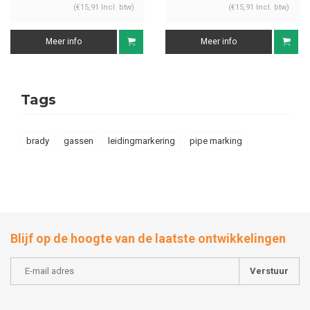
(€15,91 Incl. btw)
(€15,91 Incl. btw)
Meer info
Meer info
Tags
brady
gassen
leidingmarkering
pipe marking
Blijf op de hoogte van de laatste ontwikkelingen
Verstuur