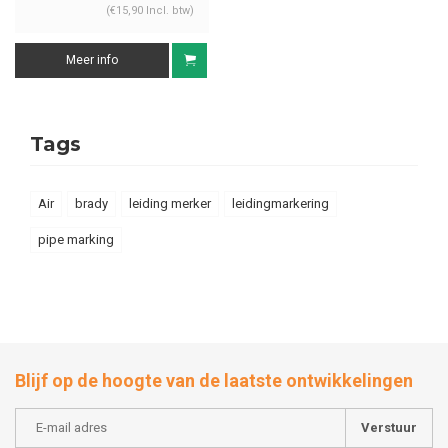
(€15,90 Incl. btw)
Meer info
Tags
Air
brady
leiding merker
leidingmarkering
pipe marking
Blijf op de hoogte van de laatste ontwikkelingen
Verstuur