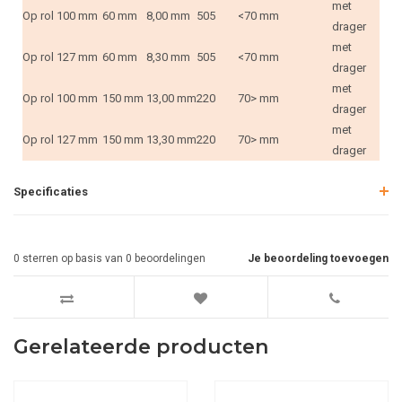
met
Op rol
100 mm
60 mm
8,00 mm
505
<70 mm
drager
met
Op rol
127 mm
60 mm
8,30 mm
505
<70 mm
drager
met
Op rol
100 mm
150 mm
13,00 mm
220
70> mm
drager
met
Op rol
127 mm
150 mm
13,30 mm
220
70> mm
drager
Specificaties
0
sterren op basis van
0
beoordelingen
Je beoordeling toevoegen
Gerelateerde producten