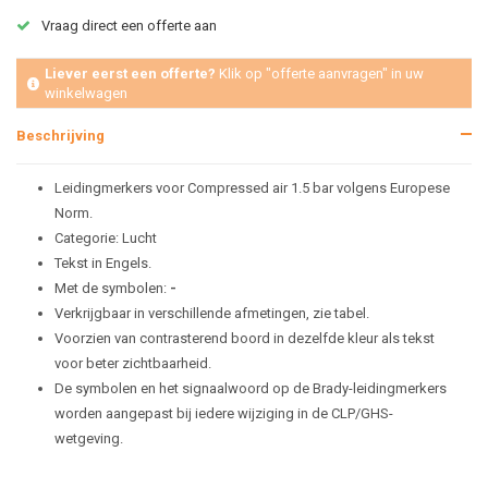
Vraag direct een offerte aan
Liever eerst een offerte?
Klik op "offerte aanvragen" in uw
winkelwagen
Beschrijving
Leidingmerkers voor Compressed air 1.5 bar volgens Europese
Norm.
Categorie: Lucht
Tekst in Engels.
Met de symbolen:
-
Verkrijgbaar in verschillende afmetingen, zie tabel.
Voorzien van contrasterend boord in dezelfde kleur als tekst
voor beter zichtbaarheid.
De symbolen en het signaalwoord op de Brady-leidingmerkers
worden aangepast bij iedere wijziging in de CLP/GHS-
wetgeving.