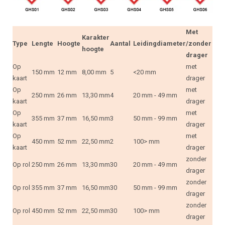
Met
Karakter
Type
Lengte
Hoogte
Aantal
Leidingdiameter
/zonder
hoogte
drager
Op
met
150 mm
12 mm
8,00 mm
5
<20 mm
kaart
drager
Op
met
250 mm
26 mm
13,30 mm
4
20 mm - 49 mm
kaart
drager
Op
met
355 mm
37 mm
16,50 mm
3
50 mm - 99 mm
kaart
drager
Op
met
450 mm
52 mm
22,50 mm
2
100> mm
kaart
drager
zonder
Op rol
250 mm
26 mm
13,30 mm
30
20 mm - 49 mm
drager
zonder
Op rol
355 mm
37 mm
16,50 mm
30
50 mm - 99 mm
drager
zonder
Op rol
450 mm
52 mm
22,50 mm
30
100> mm
drager