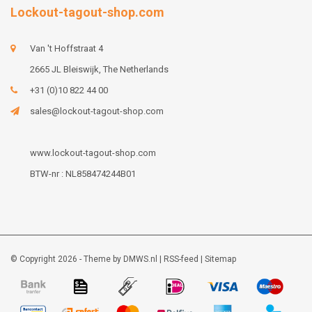
Lockout-tagout-shop.com
Van 't Hoffstraat 4
2665 JL Bleiswijk, The Netherlands
+31 (0)10 822 44 00
sales@lockout-tagout-shop.com
www.lockout-tagout-shop.com
BTW-nr : NL858474244B01
© Copyright 2026 - Theme by
DMWS.nl
|
RSS-feed
|
Sitemap