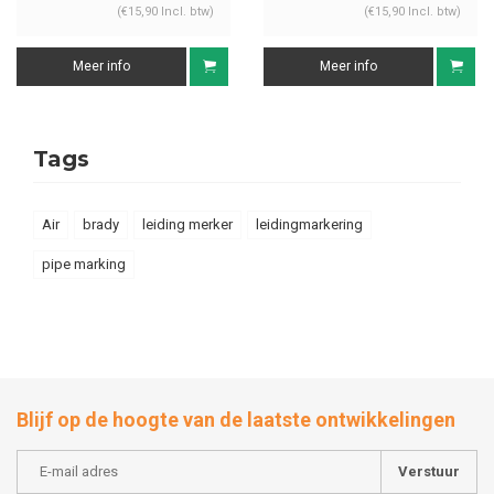
(€15,90 Incl. btw)
(€15,90 Incl. btw)
Meer info
Meer info
Tags
Air
brady
leiding merker
leidingmarkering
pipe marking
Blijf op de hoogte van de laatste ontwikkelingen
Verstuur