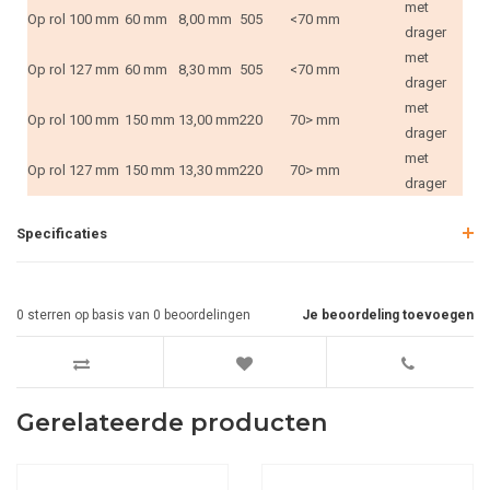
met
Op rol
100 mm
60 mm
8,00 mm
505
<70 mm
drager
met
Op rol
127 mm
60 mm
8,30 mm
505
<70 mm
drager
met
Op rol
100 mm
150 mm
13,00 mm
220
70> mm
drager
met
Op rol
127 mm
150 mm
13,30 mm
220
70> mm
drager
Specificaties
0
sterren op basis van
0
beoordelingen
Je beoordeling toevoegen
Gerelateerde producten