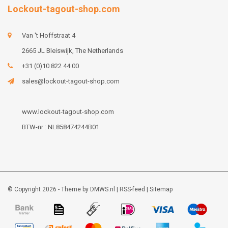
Lockout-tagout-shop.com
Van 't Hoffstraat 4
2665 JL Bleiswijk, The Netherlands
+31 (0)10 822 44 00
sales@lockout-tagout-shop.com
www.lockout-tagout-shop.com
BTW-nr : NL858474244B01
© Copyright 2026 - Theme by
DMWS.nl
|
RSS-feed
|
Sitemap