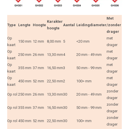
Met
Karakter
Type
Lengte
Hoogte
Aantal
Leidingdiameter
/zonder
hoogte
drager
Op
met
150 mm
12 mm
8,00 mm
5
<20 mm
kaart
drager
Op
met
250 mm
26 mm
13,30 mm
4
20 mm - 49 mm
kaart
drager
Op
met
355 mm
37 mm
16,50 mm
3
50 mm - 99 mm
kaart
drager
Op
met
450 mm
52 mm
22,50 mm
2
100> mm
kaart
drager
zonder
Op rol
250 mm
26 mm
13,30 mm
30
20 mm - 49 mm
drager
zonder
Op rol
355 mm
37 mm
16,50 mm
30
50 mm - 99 mm
drager
zonder
Op rol
450 mm
52 mm
22,50 mm
30
100> mm
drager