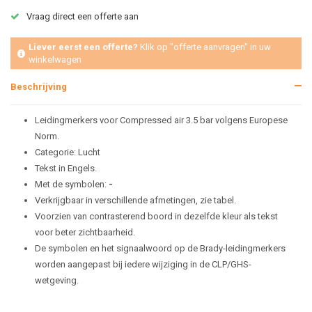
Vraag direct een offerte aan
Liever eerst een offerte?
Klik op "offerte aanvragen" in uw
winkelwagen
Beschrijving
Leidingmerkers voor Compressed air 3.5 bar volgens Europese
Norm.
Categorie: Lucht
Tekst in Engels.
Met de symbolen:
-
Verkrijgbaar in verschillende afmetingen, zie tabel.
Voorzien van contrasterend boord in dezelfde kleur als tekst
voor beter zichtbaarheid.
De symbolen en het signaalwoord op de Brady-leidingmerkers
worden aangepast bij iedere wijziging in de CLP/GHS-
wetgeving.