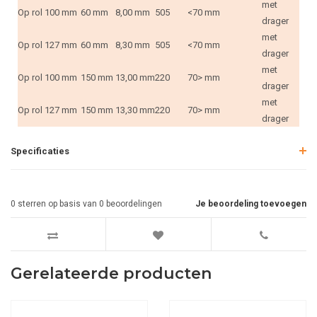
met
Op rol
100 mm
60 mm
8,00 mm
505
<70 mm
drager
met
Op rol
127 mm
60 mm
8,30 mm
505
<70 mm
drager
met
Op rol
100 mm
150 mm
13,00 mm
220
70> mm
drager
met
Op rol
127 mm
150 mm
13,30 mm
220
70> mm
drager
Specificaties
0
sterren op basis van
0
beoordelingen
Je beoordeling toevoegen
Gerelateerde producten