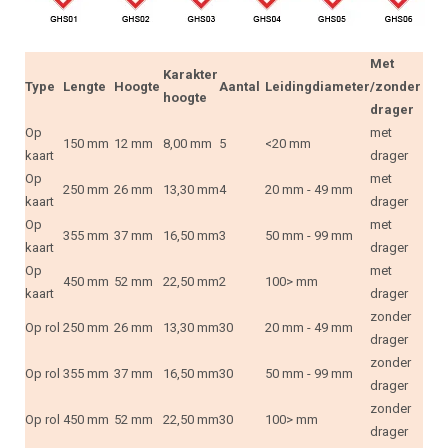
Met
Karakter
Type
Lengte
Hoogte
Aantal
Leidingdiameter
/zonder
hoogte
drager
Op
met
150 mm
12 mm
8,00 mm
5
<20 mm
kaart
drager
Op
met
250 mm
26 mm
13,30 mm
4
20 mm - 49 mm
kaart
drager
Op
met
355 mm
37 mm
16,50 mm
3
50 mm - 99 mm
kaart
drager
Op
met
450 mm
52 mm
22,50 mm
2
100> mm
kaart
drager
zonder
Op rol
250 mm
26 mm
13,30 mm
30
20 mm - 49 mm
drager
zonder
Op rol
355 mm
37 mm
16,50 mm
30
50 mm - 99 mm
drager
zonder
Op rol
450 mm
52 mm
22,50 mm
30
100> mm
drager