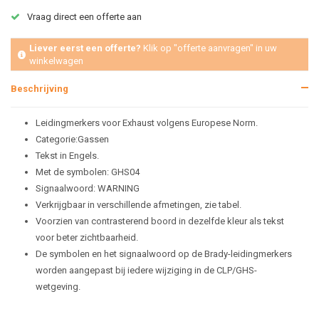
Vraag direct een offerte aan
Liever eerst een offerte?
Klik op "offerte aanvragen" in uw
winkelwagen
Beschrijving
Leidingmerkers voor Exhaust volgens Europese Norm.
Categorie:Gassen
Tekst in Engels.
Met de symbolen: GHS04
Signaalwoord: WARNING
Verkrijgbaar in verschillende afmetingen, zie tabel.
Voorzien van contrasterend boord in dezelfde kleur als tekst
voor beter zichtbaarheid.
De symbolen en het signaalwoord op de Brady-leidingmerkers
worden aangepast bij iedere wijziging in de CLP/GHS-
wetgeving.