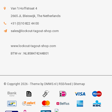
Van 't Hoffstraat 4
2665 JL Bleiswijk, The Netherlands
+31 (0)10 822 44 00
sales@lockout-tagout-shop.com
www.lockout-tagout-shop.com
BTW-nr : NL858474244B01
© Copyright 2026 - Theme by
DMWS.nl
|
RSS-feed
|
Sitemap