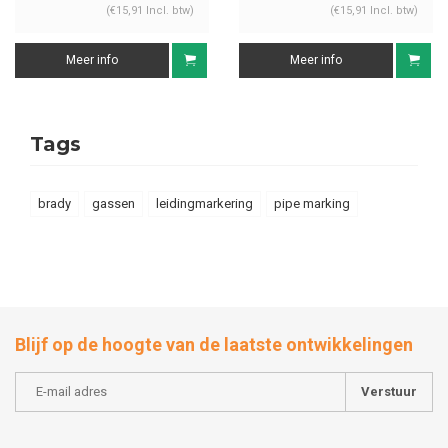
(€15,91 Incl. btw)
(€15,91 Incl. btw)
Meer info
Meer info
Tags
brady
gassen
leidingmarkering
pipe marking
Blijf op de hoogte van de laatste ontwikkelingen
Verstuur