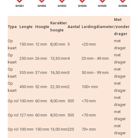
Met
Karakter
Type
Lengte
Hoogte
Aantal
Leidingdiameter
/zonder
hoogte
drager
Op
met
150 mm
12 mm
8,00 mm
5
<20 mm
kaart
drager
Op
met
250 mm
26 mm
13,30 mm
4
20 mm - 49 mm
kaart
drager
Op
met
355 mm
37 mm
16,50 mm
3
50 mm - 99 mm
kaart
drager
Op
met
450 mm
52 mm
22,50 mm
2
100> mm
kaart
drager
met
Op rol
100 mm
60 mm
8,00 mm
505
<70 mm
drager
met
Op rol
127 mm
60 mm
8,30 mm
505
<70 mm
drager
met
Op rol
100 mm
150 mm
13,00 mm
220
70> mm
drager