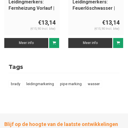
Leidingmerkers:
Leidingmerkers:
Fernheizung Vorlauf |
Feuerlöschwasser |
Duits | Water
Duits | Water
€13,14
€13,14
(€15,90 Incl. btw)
(€15,90 Incl. btw)
Meer info
Meer info
Tags
brady
leidingmarkering
pipe marking
wasser
Blijf op de hoogte van de laatste ontwikkelingen