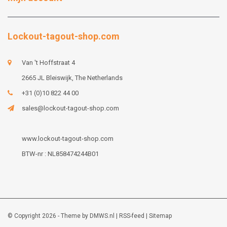
Lockout-tagout-shop.com
Van 't Hoffstraat 4
2665 JL Bleiswijk, The Netherlands
+31 (0)10 822 44 00
sales@lockout-tagout-shop.com
www.lockout-tagout-shop.com
BTW-nr : NL858474244B01
© Copyright 2026 - Theme by
DMWS.nl
|
RSS-feed
|
Sitemap