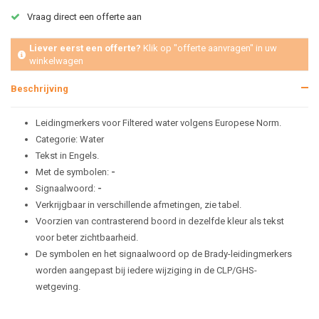
Vraag direct een offerte aan
Liever eerst een offerte?
Klik op "offerte aanvragen" in uw
winkelwagen
Beschrijving
Leidingmerkers voor Filtered water volgens Europese Norm.
Categorie: Water
Tekst in Engels.
Met de symbolen:
-
Signaalwoord:
-
Verkrijgbaar in verschillende afmetingen, zie tabel.
Voorzien van contrasterend boord in dezelfde kleur als tekst
voor beter zichtbaarheid.
De symbolen en het signaalwoord op de Brady-leidingmerkers
worden aangepast bij iedere wijziging in de CLP/GHS-
wetgeving.