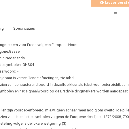
Liever eerst 
ng
Specificaties
ingmerkers voor Freon volgens Europese Norm.
gorie:Gassen
t in Nederlands.
de symbolen: GHS04
aalwoord:
-
ijgbaar in verschillende afmetingen, zie tabel.
zien van contrasterend boord in dezelfde kleur als tekst voor beter zichtbaarh
ymbolen en het signaalwoord op de Brady-leidingmerkers worden aangepast bi
ijlen zijn voorgeperforeerd, m.a.w. geen schaar meer nodig om overtollige pijl
zien van chemische symbolen volgens de Europese richtlijnen 1272/2008, 79
rstelling volgens de lokale wetgeving
(3)
.