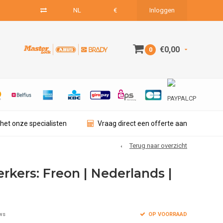
NL
€
Inloggen
€0,00
0
het onze specialisten
Vraag direct een offerte aan
Terug naar overzicht
rkers: Freon | Nederlands |
OP VOORRAAD
ws