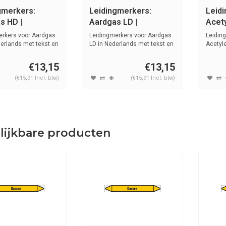
gmerkers:
Leidingmerkers:
Leid
s HD |
Aardgas LD |
Acety
ands | Gassen
Nederlands | Gassen
Nede
erkers voor Aardgas
Leidingmerkers voor Aardgas
Leidin
erlands met tekst en
LD in Nederlands met tekst en
Acetyl
sy...
tekst e
€13,15
€13,15
(€15,91 Incl. btw)
(€15,91 Incl. btw)
lijkbare producten