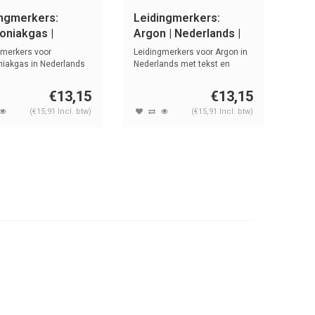
ingmerkers:
Leidingmerkers:
niakgas |
Argon | Nederlands |
rlands | Gassen
Gassen
gmerkers voor
Leidingmerkers voor Argon in
akgas in Nederlands
Nederlands met tekst en
st en s...
symbole...
€13,15
€13,15
(€15,91 Incl. btw)
(€15,91 Incl. btw)