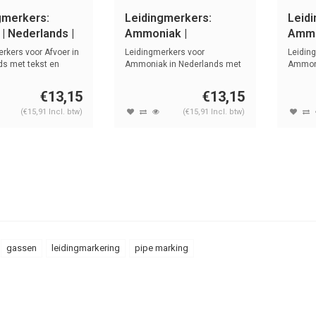
gmerkers:
Leidingmerkers:
Leid
| Nederlands |
Ammoniak |
Ammo
n
Nederlands | Gassen
Nede
rkers voor Afvoer in
Leidingmerkers voor
Leidin
ds met tekst en
Ammoniak in Nederlands met
Ammoni
tekst en symb...
met tek
€13,15
€13,15
(€15,91 Incl. btw)
(€15,91 Incl. btw)
gassen
leidingmarkering
pipe marking