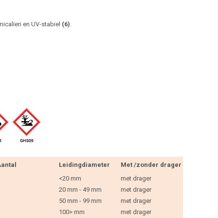
micalïen en UV-stabiel
(6)
.
antal
Leidingdiameter
Met /zonder drager
<20 mm
met drager
20 mm - 49 mm
met drager
50 mm - 99 mm
met drager
100> mm
met drager