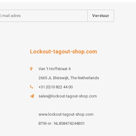
Verstuur
Lockout-tagout-shop.com
Van 't Hoffstraat 4
2665 JL Bleiswijk, The Netherlands
+31 (0)10 822 44 00
sales@lockout-tagout-shop.com
www.lockout-tagout-shop.com
BTW-nr : NL858474244B01