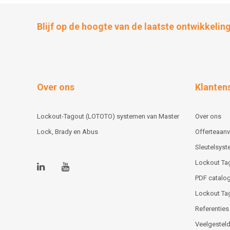
Blijf op de hoogte van de laatste ontwikkelin
Over ons
Klanten
Lockout-Tagout (LOTOTO) systemen van Master
Over ons
Lock, Brady en Abus
Offerteaan
Sleutelsys
Lockout Ta
PDF catalog
Lockout Ta
Referenties
Veelgesteld