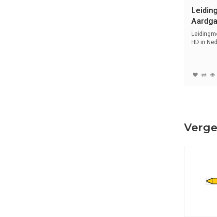
Leidin
Aardga
Nederl
Leidingm
HD in Ned
sy...
Verge