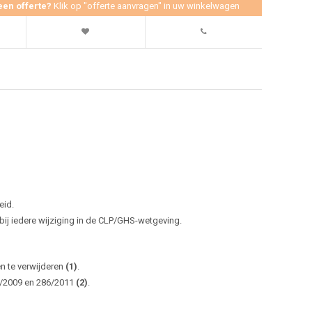
een offerte?
Klik op "offerte aanvragen" in uw winkelwagen
eid.
j iedere wijziging in de CLP/GHS-wetgeving.
en te verwijderen
(1)
.
0/2009 en 286/2011
(2)
.