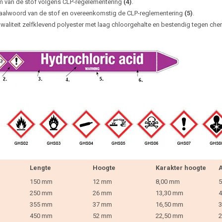
 van de stof volgens CLP-regelementering
(4)
.
aalwoord van de stof en overeenkomstig de CLP-reglementering
(5)
.
waliteit zelfklevend polyester met laag chloorgehalte en bestendig tegen che
Lengte
Hoogte
Karakter hoogte
A
150 mm
12 mm
8,00 mm
5
250 mm
26 mm
13,30 mm
4
355 mm
37 mm
16,50 mm
3
450 mm
52 mm
22,50 mm
2