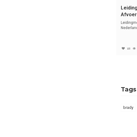
Leidin
Afvoer 
Gasse
Leidingme
Nederlan
symbol...
Tags
brady