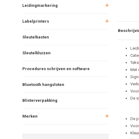
Leidingmarkering
Labelprinters
Beschrijvi
Sleutelkasten
Leid
Sleutelkluizen
Cate
Teks
Procedures schrijven en software
Met 
Sign
Verkr
Bluetooth hangsloten
Voor
De s
Blisterverpakking
Merken
De p
Voor
Kleu