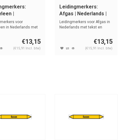
ingmerkers:
Leidingmerkers:
leen |
Afgas | Nederlands |
rlands | Gassen
Gassen
gmerkers voor
Leidingmerkers voor Afgas in
een in Nederlands met
Nederlands met tekst en
n sym...
symbole...
€13,15
€13,15
(€15,91 Incl. btw)
(€15,91 Incl. btw)