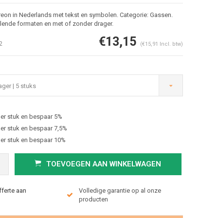
reon in Nederlands met tekst en symbolen. Categorie: Gassen.
llende formaten en met of zonder drager.
€13,15
2
(€15,91 Incl. btw)
ger | 5 stuks
er stuk en bespaar 5%
Afbeelding vergroten
er stuk en bespaar 7,5%
er stuk en bespaar 10%
TOEVOEGEN AAN WINKELWAGEN
fferte aan
Volledige garantie op al onze
producten