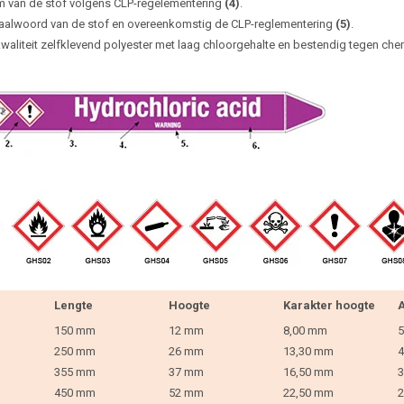
 van de stof volgens CLP-regelementering
(4)
.
aalwoord van de stof en overeenkomstig de CLP-reglementering
(5)
.
waliteit zelfklevend polyester met laag chloorgehalte en bestendig tegen che
Lengte
Hoogte
Karakter hoogte
A
150 mm
12 mm
8,00 mm
5
250 mm
26 mm
13,30 mm
4
355 mm
37 mm
16,50 mm
3
450 mm
52 mm
22,50 mm
2