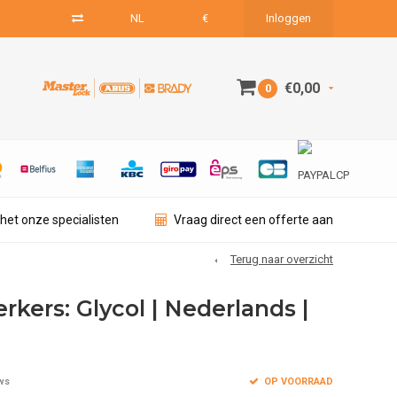
NL
€
Inloggen
€0,00
0
het onze specialisten
Vraag direct een offerte aan
Terug naar overzicht
kers: Glycol | Nederlands |
OP VOORRAAD
ws