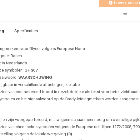
Liever eerst 
ng
Specificaties
ingmerkers voor Glycol volgens Europese Norm.
gorie: Basen
t in Nederlands.
de symbolen:
GHS07
aalwoord:
WAARSCHUWING
ijgbaar in verschillende afmetingen, zie tabel.
zien van contrasterend boord in dezelfde kleur als tekst voor beter zichtbaarh
ymbolen en het signaalwoord op de Brady-leidingmerkers worden aangepast bi
ijlen zijn voorgeperforeerd, m.a.w. geen schaar meer nodig om overtollige pijl
zien van chemische symbolen volgens de Europese richtlijnen 1272/2008, 79
rstelling volgens de lokale wetgeving
(3)
.