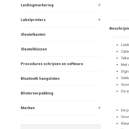
Leidingmarkering
Labelprinters
Beschrijvi
Sleutelkasten
Leid
Sleutelkluizen
Cate
Teks
Procedures schrijven en software
Met 
Sign
Verkr
Bluetooth hangsloten
Voor
De s
Blisterverpakking
Merken
De p
Voor
Kleu