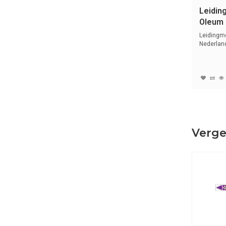
Leidin
Oleum 
Zuren 
Leidingme
Nederlan
symbole..
Verge