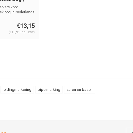
ands | Basen
erkers voor
ekloog in Nederlands
...
€13,15
(€15,91 Incl. btw)
leidingmarkering
pipe marking
zuren en basen