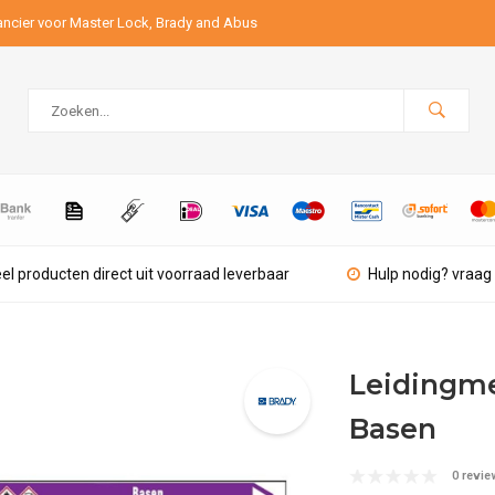
ancier voor Master Lock, Brady and Abus
el producten direct uit voorraad leverbaar
Hulp nodig? vraag 
Leidingmer
Basen
0 revie