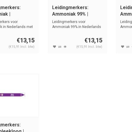
gmerkers:
Leidingmerkers:
Leid
ak |
Ammoniak 99% |
Ammo
ands | Basen
Nederlands | Basen
| Ned
erkers voor
Leidingmerkers voor
Leidin
 in Nederlands met
Ammoniak 99% in Nederlands
Ammoni
sym...
met tekst en...
Nederla
€13,15
€13,15
(€15,91 Incl. btw)
(€15,91 Incl. btw)
gmerkers:
bleekloog |