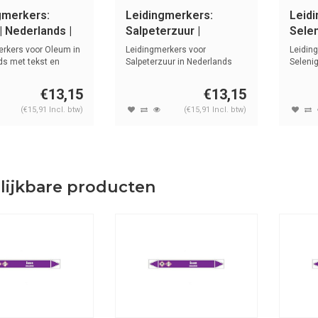
gmerkers:
Leidingmerkers:
Leid
| Nederlands |
Salpeterzuur |
Selen
en basen
Nederlands | Zuren en
Neder
rkers voor Oleum in
Leidingmerkers voor
Leidin
basen
base
ds met tekst en
Salpeterzuur in Nederlands
Seleni
.
met tekst en ...
met tek
€13,15
€13,15
(€15,91 Incl. btw)
(€15,91 Incl. btw)
lijkbare producten