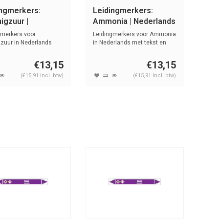
ingmerkers:
Leidingmerkers:
igzuur |
Ammonia | Nederlands
lands | Zuren en
| Basen
gmerkers voor
Leidingmerkers voor Ammonia
n
gzuur in Nederlands
in Nederlands met tekst en
st en s...
symb...
€13,15
€13,15
(€15,91 Incl. btw)
(€15,91 Incl. btw)