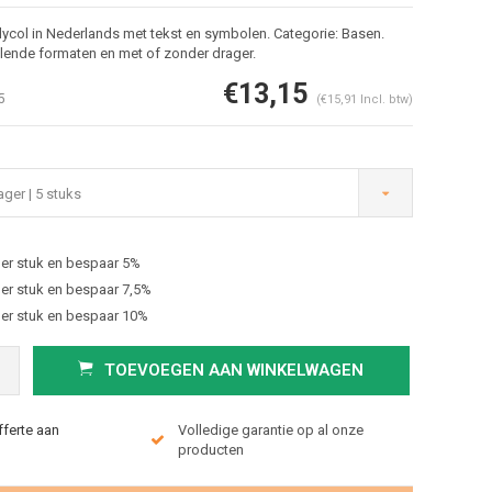
ycol in Nederlands met tekst en symbolen. Categorie: Basen.
llende formaten en met of zonder drager.
€13,15
5
(€15,91 Incl. btw)
ger | 5 stuks
er stuk en bespaar 5%
Afbeelding vergroten
er stuk en bespaar 7,5%
er stuk en bespaar 10%
TOEVOEGEN AAN WINKELWAGEN
fferte aan
Volledige garantie op al onze
producten