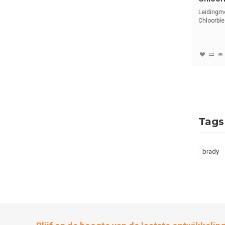
Nederl
Leidingm
Chloorble
met tekst 
Tags
brady