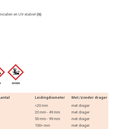
micalïen en UV-stabiel
(6)
.
antal
Leidingdiameter
Met /zonder drager
<20 mm
met drager
20 mm - 49 mm
met drager
50 mm - 99 mm
met drager
100> mm
met drager