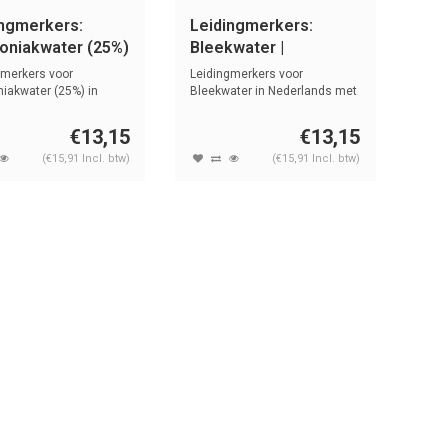
ingmerkers:
Leidingmerkers:
niakwater (25%)
Bleekwater |
erlands | Basen
Nederlands | Basen
gmerkers voor
Leidingmerkers voor
akwater (25%) in
Bleekwater in Nederlands met
nds met t...
tekst en s...
€13,15
€13,15
(€15,91 Incl. btw)
(€15,91 Incl. btw)