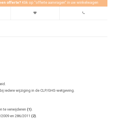
een offerte?
Klik op "offerte aanvragen" in uw winkelwagen
eid.
j iedere wijziging in de CLP/GHS-wetgeving.
en te verwijderen
(1)
.
0/2009 en 286/2011
(2)
.