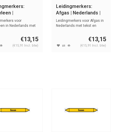
ingmerkers:
Leidingmerkers:
leen |
Afgas | Nederlands |
rlands | Gassen
Gassen
gmerkers voor
Leidingmerkers voor Afgas in
een in Nederlands met
Nederlands met tekst en
n sym...
symbole...
€13,15
€13,15
(€15,91 Incl. btw)
(€15,91 Incl. btw)