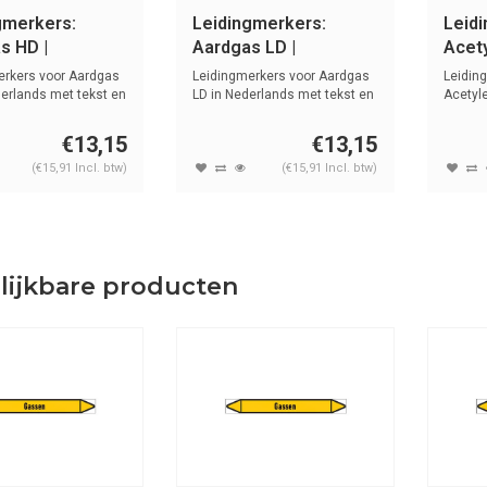
gmerkers:
Leidingmerkers:
Leid
s HD |
Aardgas LD |
Acety
ands | Gassen
Nederlands | Gassen
Nede
erkers voor Aardgas
Leidingmerkers voor Aardgas
Leidin
erlands met tekst en
LD in Nederlands met tekst en
Acetyl
sy...
tekst e
€13,15
€13,15
(€15,91 Incl. btw)
(€15,91 Incl. btw)
lijkbare producten