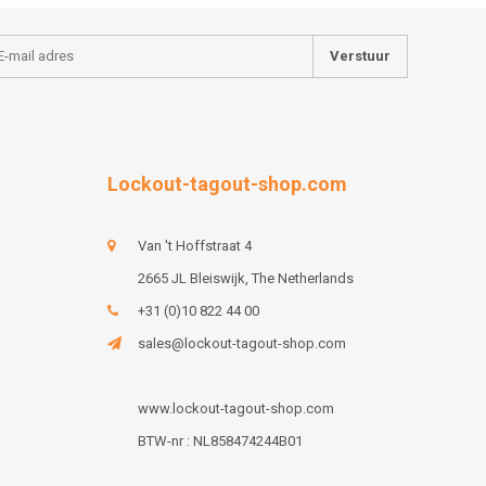
Verstuur
Lockout-tagout-shop.com
Van 't Hoffstraat 4
2665 JL Bleiswijk, The Netherlands
+31 (0)10 822 44 00
sales@lockout-tagout-shop.com
www.lockout-tagout-shop.com
BTW-nr : NL858474244B01