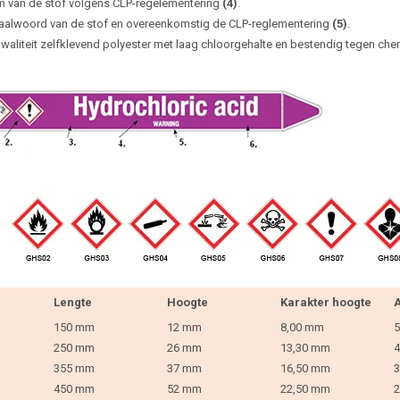
 van de stof volgens CLP-regelementering
(4)
.
aalwoord van de stof en overeenkomstig de CLP-reglementering
(5)
.
waliteit zelfklevend polyester met laag chloorgehalte en bestendig tegen che
Lengte
Hoogte
Karakter hoogte
A
150 mm
12 mm
8,00 mm
5
250 mm
26 mm
13,30 mm
4
355 mm
37 mm
16,50 mm
3
450 mm
52 mm
22,50 mm
2