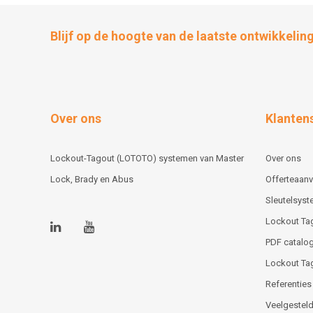
Blijf op de hoogte van de laatste ontwikkelin
Over ons
Klanten
Lockout-Tagout (LOTOTO) systemen van Master
Over ons
Lock, Brady en Abus
Offerteaan
Sleutelsys
Lockout Ta
PDF catalog
Lockout Ta
Referenties
Veelgesteld