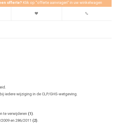
een offerte?
Klik op "offerte aanvragen" in uw winkelwagen
eid.
j iedere wijziging in de CLP/GHS-wetgeving.
en te verwijderen
(1)
.
0/2009 en 286/2011
(2)
.