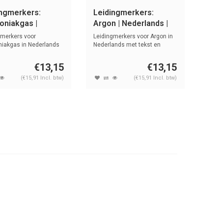
ingmerkers:
Leidingmerkers:
niakgas |
Argon | Nederlands |
rlands | Gassen
Gassen
gmerkers voor
Leidingmerkers voor Argon in
akgas in Nederlands
Nederlands met tekst en
st en s...
symbole...
€13,15
€13,15
(€15,91 Incl. btw)
(€15,91 Incl. btw)