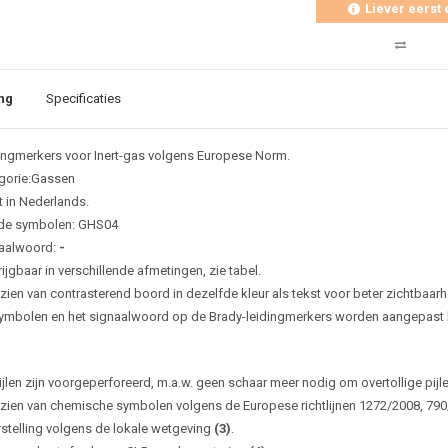
Liever eerst 
ng
Specificaties
ingmerkers voor Inert-gas volgens Europese Norm.
gorie:Gassen
t in Nederlands.
de symbolen: GHS04
aalwoord:
-
ijgbaar in verschillende afmetingen, zie tabel.
zien van contrasterend boord in dezelfde kleur als tekst voor beter zichtbaarh
ymbolen en het signaalwoord op de Brady-leidingmerkers worden aangepast bi
ijlen zijn voorgeperforeerd, m.a.w. geen schaar meer nodig om overtollige pijl
zien van chemische symbolen volgens de Europese richtlijnen 1272/2008, 79
rstelling volgens de lokale wetgeving
(3)
.