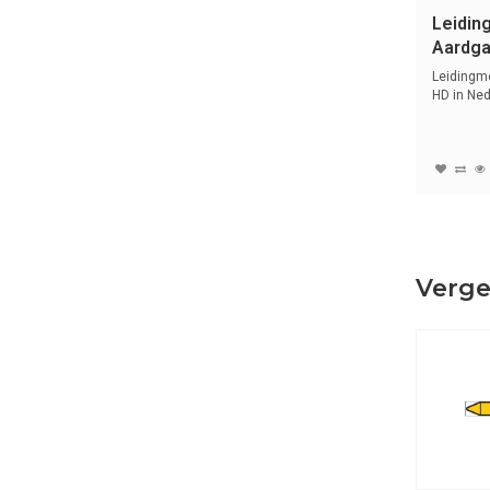
Leidin
Aardga
Nederl
Leidingm
HD in Ned
sy...
Verge