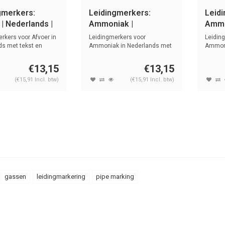
gmerkers:
Leidingmerkers:
Leid
| Nederlands |
Ammoniak |
Ammo
n
Nederlands | Gassen
Nede
rkers voor Afvoer in
Leidingmerkers voor
Leidin
ds met tekst en
Ammoniak in Nederlands met
Ammoni
tekst en symb...
met tek
€13,15
€13,15
(€15,91 Incl. btw)
(€15,91 Incl. btw)
gassen
leidingmarkering
pipe marking