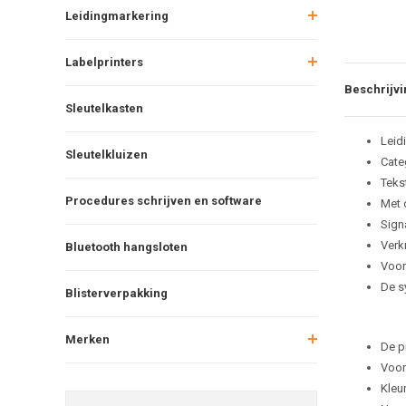
Leidingmarkering
Labelprinters
Beschrijvi
Sleutelkasten
Leid
Sleutelkluizen
Cate
Teks
Procedures schrijven en software
Met 
Sign
Verkr
Bluetooth hangsloten
Voor
De s
Blisterverpakking
Merken
De p
Voor
Kleu