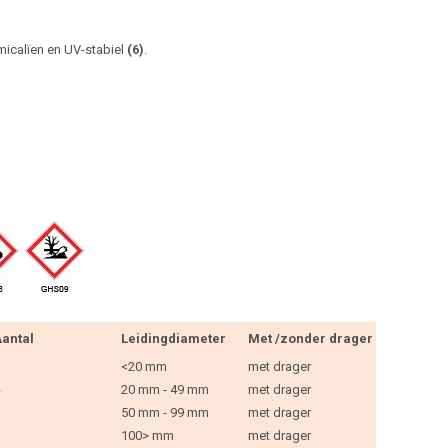
micalïen en UV-stabiel
(6)
.
antal
Leidingdiameter
Met /zonder drager
<20 mm
met drager
20 mm - 49 mm
met drager
50 mm - 99 mm
met drager
100> mm
met drager