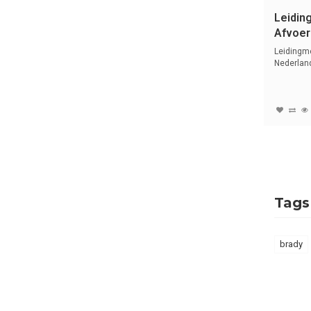
Leidin
Afvoer 
Gasse
Leidingme
Nederlan
symbol...
Tags
brady