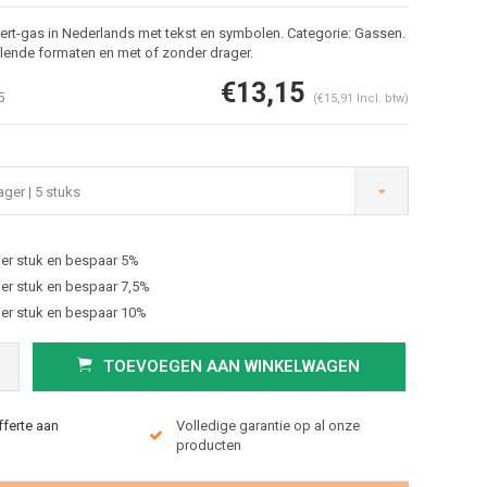
ert-gas in Nederlands met tekst en symbolen. Categorie: Gassen.
llende formaten en met of zonder drager.
€13,15
5
(€15,91 Incl. btw)
ger | 5 stuks
er stuk en bespaar 5%
Afbeelding vergroten
er stuk en bespaar 7,5%
er stuk en bespaar 10%
TOEVOEGEN AAN WINKELWAGEN
fferte aan
Volledige garantie op al onze
producten