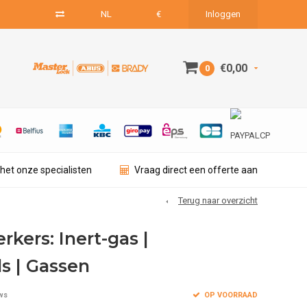
NL
€
Inloggen
€0,00
0
het onze specialisten
Vraag direct een offerte aan
Terug naar overzicht
kers: Inert-gas |
s | Gassen
OP VOORRAAD
ws