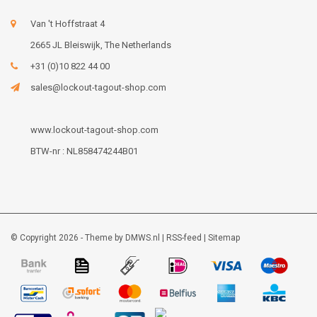
Van 't Hoffstraat 4
2665 JL Bleiswijk, The Netherlands
+31 (0)10 822 44 00
sales@lockout-tagout-shop.com
www.lockout-tagout-shop.com
BTW-nr : NL858474244B01
© Copyright 2026 - Theme by
DMWS.nl
|
RSS-feed
|
Sitemap