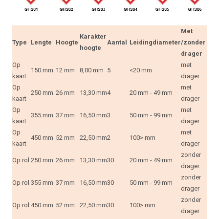
Met
Karakter
Type
Lengte
Hoogte
Aantal
Leidingdiameter
/zonder
hoogte
drager
Op
met
150 mm
12 mm
8,00 mm
5
<20 mm
kaart
drager
Op
met
250 mm
26 mm
13,30 mm
4
20 mm - 49 mm
kaart
drager
Op
met
355 mm
37 mm
16,50 mm
3
50 mm - 99 mm
kaart
drager
Op
met
450 mm
52 mm
22,50 mm
2
100> mm
kaart
drager
zonder
Op rol
250 mm
26 mm
13,30 mm
30
20 mm - 49 mm
drager
zonder
Op rol
355 mm
37 mm
16,50 mm
30
50 mm - 99 mm
drager
zonder
Op rol
450 mm
52 mm
22,50 mm
30
100> mm
drager