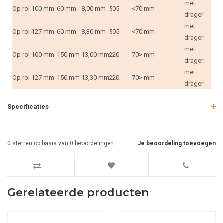
met
Op rol
100 mm
60 mm
8,00 mm
505
<70 mm
drager
met
Op rol
127 mm
60 mm
8,30 mm
505
<70 mm
drager
met
Op rol
100 mm
150 mm
13,00 mm
220
70> mm
drager
met
Op rol
127 mm
150 mm
13,30 mm
220
70> mm
drager
Specificaties
0
sterren op basis van
0
beoordelingen
Je beoordeling toevoegen
Gerelateerde producten