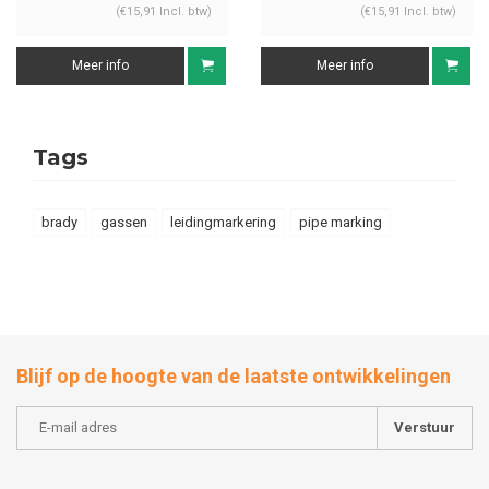
(€15,91 Incl. btw)
(€15,91 Incl. btw)
Meer info
Meer info
Tags
brady
gassen
leidingmarkering
pipe marking
Blijf op de hoogte van de laatste ontwikkelingen
Verstuur