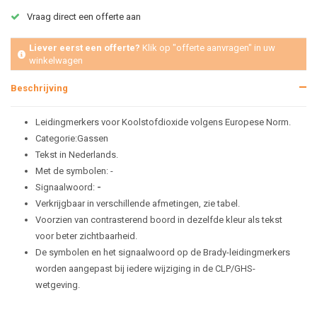
Vraag direct een offerte aan
Liever eerst een offerte?
Klik op "offerte aanvragen" in uw
winkelwagen
Beschrijving
Leidingmerkers voor Koolstofdioxide volgens Europese Norm.
Categorie:Gassen
Tekst in Nederlands.
Met de symbolen: -
Signaalwoord:
-
Verkrijgbaar in verschillende afmetingen, zie tabel.
Voorzien van contrasterend boord in dezelfde kleur als tekst
voor beter zichtbaarheid.
De symbolen en het signaalwoord op de Brady-leidingmerkers
worden aangepast bij iedere wijziging in de CLP/GHS-
wetgeving.