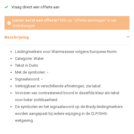
Vraag direct een offerte aan
Liever eerst een offerte?
Klik op "offerte aanvragen" in uw
winkelwagen
Beschrijving
Leidingmerkers voor Warmwasser volgens Europese Norm.
Categorie: Water
Tekst in Duits
Met de symbolen:
-
Signaalwoord:
-
Verkrijgbaar in verschillende afmetingen, zie tabel.
Voorzien van contrasterend boord in dezelfde kleur als tekst
voor beter zichtbaarheid.
De symbolen en het signaalwoord op de Brady-leidingmerkers
worden aangepast bij iedere wijziging in de CLP/GHS-
wetgeving.