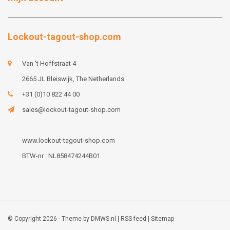
Lockout-tagout-shop.com
Van 't Hoffstraat 4
2665 JL Bleiswijk, The Netherlands
+31 (0)10 822 44 00
sales@lockout-tagout-shop.com
www.lockout-tagout-shop.com
BTW-nr : NL858474244B01
© Copyright 2026 - Theme by
DMWS.nl
|
RSS-feed
|
Sitemap