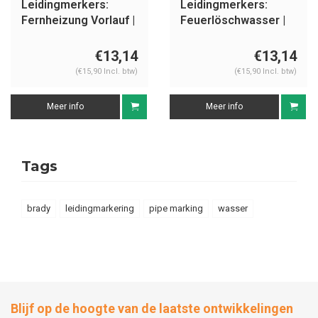
Leidingmerkers:
Leidingmerkers:
Fernheizung Vorlauf |
Feuerlöschwasser |
Duits | Water
Duits | Water
€13,14
€13,14
(€15,90 Incl. btw)
(€15,90 Incl. btw)
Meer info
Meer info
Tags
brady
leidingmarkering
pipe marking
wasser
Blijf op de hoogte van de laatste ontwikkelingen