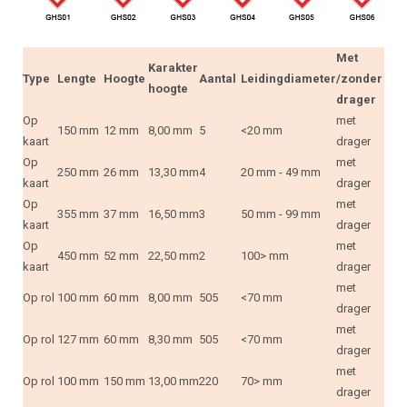
Met
Karakter
Type
Lengte
Hoogte
Aantal
Leidingdiameter
/zonder
hoogte
drager
Op
met
150 mm
12 mm
8,00 mm
5
<20 mm
kaart
drager
Op
met
250 mm
26 mm
13,30 mm
4
20 mm - 49 mm
kaart
drager
Op
met
355 mm
37 mm
16,50 mm
3
50 mm - 99 mm
kaart
drager
Op
met
450 mm
52 mm
22,50 mm
2
100> mm
kaart
drager
met
Op rol
100 mm
60 mm
8,00 mm
505
<70 mm
drager
met
Op rol
127 mm
60 mm
8,30 mm
505
<70 mm
drager
met
Op rol
100 mm
150 mm
13,00 mm
220
70> mm
drager