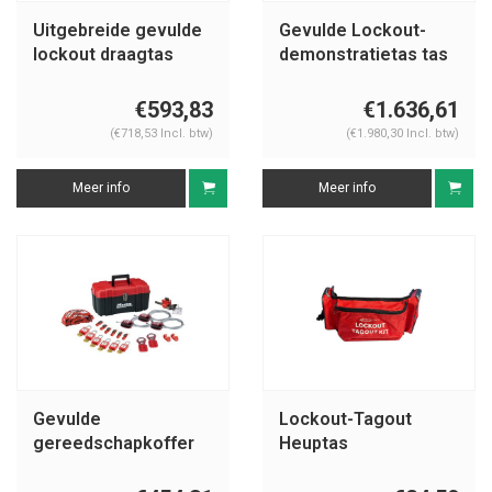
Uitgebreide gevulde
Gevulde Lockout-
lockout draagtas
demonstratietas tas
U1015EU410KA
830935
€593,83
€1.636,61
(€718,53 Incl. btw)
(€1.980,30 Incl. btw)
Meer info
Meer info
Gevulde
Lockout-Tagout
gereedschapkoffer
Heuptas
S1117VES31KA