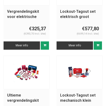
Vergrendelingskit
Lockout-Tagout set
voor elektrische
elektrisch groot
gevaren 806181
€325,37
€577,80
(€393,70 Incl. btw)
(€699,14 Incl. btw)
Meer info
Meer info
Ultieme
Lockout-Tagout set
vergrendelingskit
mechanisch klein
806185