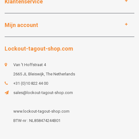
Klantenservice
Mijn account
Lockout-tagout-shop.com
Van 't Hoffstraat 4
2665 JL Bleiswijk, The Netherlands
+31 (0)10 822 44 00
sales@lockout-tagout-shop.com
www.lockout-tagout-shop.com
BTW-nr : NL858474244B01