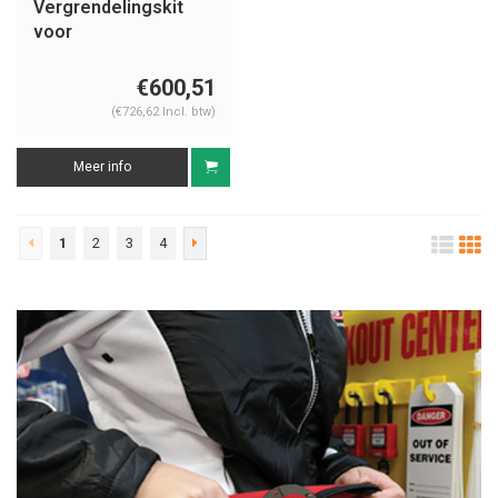
Vergrendelingskit
voor
handwielafsluiters
806184
€600,51
(€726,62 Incl. btw)
Meer info
1
2
3
4