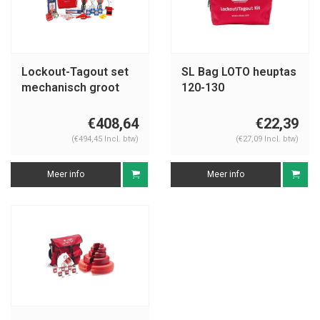
Lockout-Tagout set
SL Bag LOTO heuptas
mechanisch groot
120-130
€408,64
€22,39
(€494,45 Incl. btw)
(€27,09 Incl. btw)
Meer info
Meer info