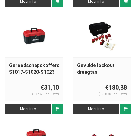
Meer info
Meer info
Gereedschapskoffers
Gevulde lockout
S1017-S1020-S1023
draagtas
U1015E410KA
€31,10
€180,88
(€37,63 Incl. btw)
(€218,86 Incl. btw)
Meer info
Meer info