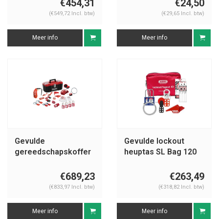
€454,31
€24,50
(€549,72 Incl. btw)
(€29,65 Incl. btw)
Meer info
Meer info
Gevulde
Gevulde lockout
gereedschapskoffer
heuptas SL Bag 120
1457VE410KAPRE
Mechanisch
€689,23
€263,49
(€833,97 Incl. btw)
(€318,82 Incl. btw)
Meer info
Meer info