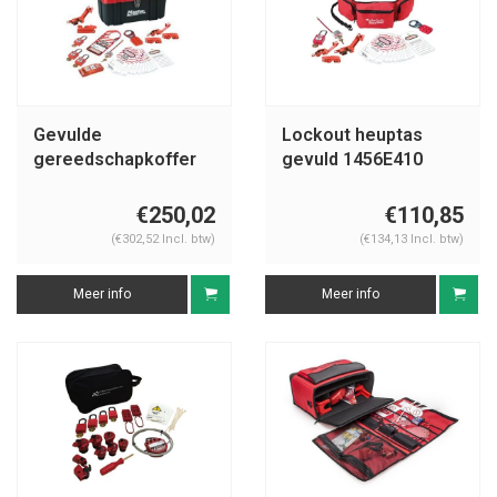
Gevulde
Lockout heuptas
gereedschapkoffer
gevuld 1456E410
1457E410KA
€250,02
€110,85
(€302,52 Incl. btw)
(€134,13 Incl. btw)
Meer info
Meer info