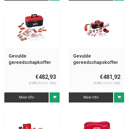
Gevulde
Gevulde
gereedschapkoffer
gereedschapskoffer
1457VE410KA
1457E410KAPRE
€482,93
€481,92
(€584,35 Incl. btw)
(€583,12 Incl. btw)
Meer info
Meer info