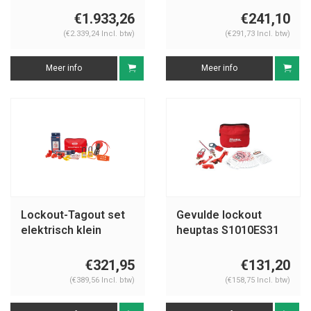
€1.933,26
€241,10
(€2.339,24 Incl. btw)
(€291,73 Incl. btw)
Meer info
Meer info
Lockout-Tagout set
Gevulde lockout
elektrisch klein
heuptas S1010ES31
€321,95
€131,20
(€389,56 Incl. btw)
(€158,75 Incl. btw)