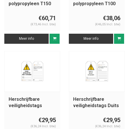
polypropyleen T150
polypropyleen T100
€60,71
€38,06
(€73,46 Incl. btw)
(€46,05 Incl. btw)
Meer info
Meer info
Herschrijfbare
Herschrijfbare
veiligheidstags
veiligheidstags Duits
Nederlands Guardian
Guardian Extreme
Extreme
€29,95
€29,95
(€36,24 Incl. btw)
(€36,24 Incl. btw)