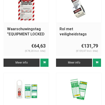
Waarschuwingstag
Rol met
''EQUIPMENT LOCKED
veiligheidstags
OUT'' 105370
S4810
€64,63
€131,79
(€78,20 Incl. btw)
(€159,47 Incl. btw)
Meer info
Meer info