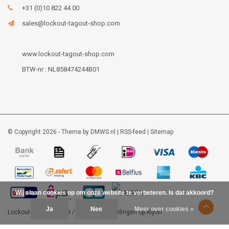
+31 (0)10 822 44 00
sales@lockout-tagout-shop.com
www.lockout-tagout-shop.com
BTW-nr : NL858474244B01
© Copyright 2026 - Theme by
DMWS.nl
|
RSS-feed
|
Sitemap
Wij slaan cookies op om onze website te verbeteren. Is dat akkoord?
Ja
Nee
Meer over cookies »
Lockout-tagout-shop
9
/
10
-
48
beoordelingen op
Kiyoh