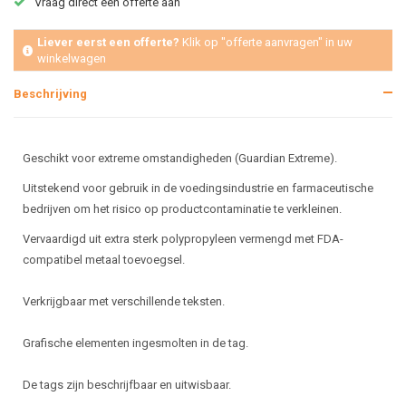
Vraag direct een offerte aan
Liever eerst een offerte?
Klik op "offerte aanvragen" in uw
winkelwagen
Beschrijving
Geschikt voor extreme omstandigheden (Guardian Extreme).
Uitstekend voor gebruik in de voedingsindustrie en farmaceutische
bedrijven om het risico op productcontaminatie te verkleinen.
Vervaardigd uit extra sterk polypropyleen vermengd met FDA-
compatibel metaal toevoegsel.
Verkrijgbaar met verschillende teksten.
Grafische elementen ingesmolten in de tag.
De tags zijn beschrijfbaar en uitwisbaar.