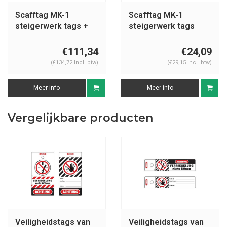
Scafftag MK-1
Scafftag MK-1
steigerwerk tags +
steigerwerk tags
houders 806757
831471
€111,34
€24,09
(€134,72 Incl. btw)
(€29,15 Incl. btw)
Meer info
Meer info
Vergelijkbare producten
Veiligheidstags van
Veiligheidstags van