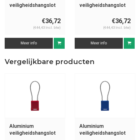
veiligheidshangslot
veiligheidshangslot
met kabel en oranje
met kabel en gele
cover 76/40CAB20
cover 76/40CAB20
€36,72
€36,72
(€44,43 Incl. btw)
(€44,43 Incl. btw)
Meer info
Meer info
Vergelijkbare producten
Aluminium
Aluminium
veiligheidshangslot
veiligheidshangslot
met kabel en rode
met kabel en blauwe