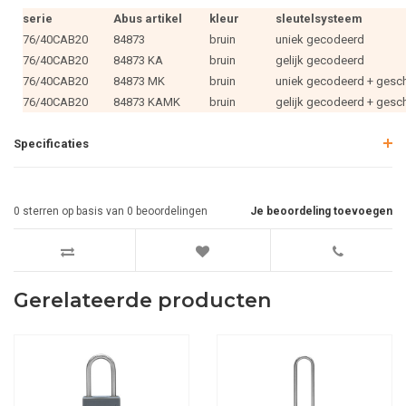
serie
Abus artikel
kleur
sleutelsysteem
76/40CAB20
84873
bruin
uniek gecodeerd
76/40CAB20
84873 KA
bruin
gelijk gecodeerd
76/40CAB20
84873 MK
bruin
uniek gecodeerd + gesch
76/40CAB20
84873 KAMK
bruin
gelijk gecodeerd + gesch
Specificaties
0
sterren op basis van
0
beoordelingen
Je beoordeling toevoegen
Gerelateerde producten