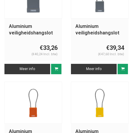
Aluminium
Aluminium
veiligheidshangslot
veiligheidshangslot
met grijze cover
met grijze cover
76IB/40 grijs
76IB/40HB75 grijs
€33,26
€39,34
(€40,24 Incl. btw)
(€47,60 Incl. btw)
Meer info
Meer info
Aluminium
Aluminium