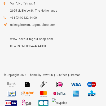
Van 't Hoffstraat 4
2665 JL Bleiswijk, The Netherlands
+31 (0)10 822 44 00
sales@lockout-tagout-shop.com
www.lockout-tagout-shop.com
BTW-nr : NL858474244B01
© Copyright 2026 - Theme by
DMWS.nl
|
RSS-feed
|
Sitemap