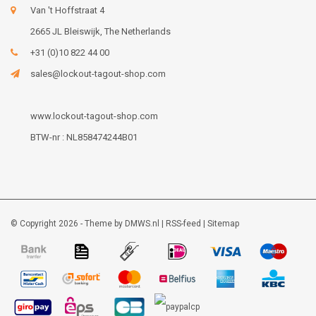
Van 't Hoffstraat 4
2665 JL Bleiswijk, The Netherlands
+31 (0)10 822 44 00
sales@lockout-tagout-shop.com
www.lockout-tagout-shop.com
BTW-nr : NL858474244B01
© Copyright 2026 - Theme by
DMWS.nl
|
RSS-feed
|
Sitemap