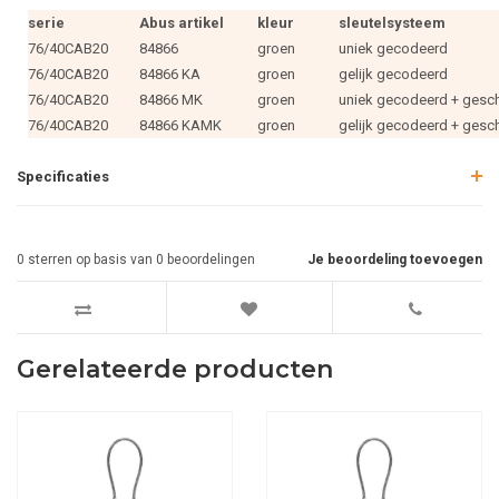
serie
Abus artikel
kleur
sleutelsysteem
76/40CAB20
84866
groen
uniek gecodeerd
76/40CAB20
84866 KA
groen
gelijk gecodeerd
76/40CAB20
84866 MK
groen
uniek gecodeerd + gesch
76/40CAB20
84866 KAMK
groen
gelijk gecodeerd + gesch
Specificaties
0
sterren op basis van
0
beoordelingen
Je beoordeling toevoegen
Gerelateerde producten