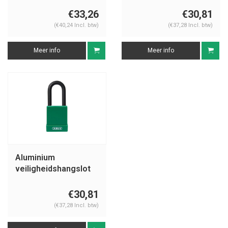
76IB/40 groen
76BS/40 groen
€33,26
€30,81
(€40,24 Incl. btw)
(€37,28 Incl. btw)
Meer info
Meer info
Aluminium
veiligheidshangslot
met groene cover
76/40 groen
€30,81
(€37,28 Incl. btw)