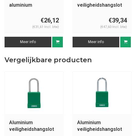
aluminium
veiligheidshangslot
veiligheidshangslot
met groene cover
groen met kabel
76IB/40HB75 groen
€26,12
€39,34
72/30CAB GRÜN
(€31,61 Incl. btw)
(€47,60 Incl. btw)
Meer info
Meer info
Vergelijkbare producten
Aluminium
Aluminium
veiligheidshangslot
veiligheidshangslot
met groene cover
met groene cover