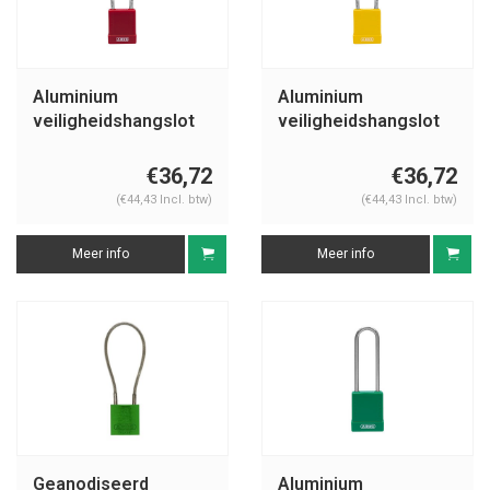
Aluminium
Aluminium
veiligheidshangslot
veiligheidshangslot
met kabel en rode
met kabel en gele
cover 76/40CAB20
cover 76/40CAB20
€36,72
€36,72
(€44,43 Incl. btw)
(€44,43 Incl. btw)
Meer info
Meer info
Geanodiseerd
Aluminium