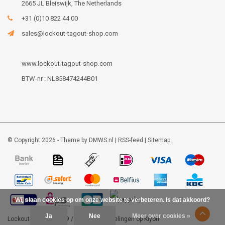
2665 JL Bleiswijk, The Netherlands
+31 (0)10 822 44 00
sales@lockout-tagout-shop.com
www.lockout-tagout-shop.com
BTW-nr : NL858474244B01
© Copyright 2026 - Theme by
DMWS.nl
|
RSS-feed
|
Sitemap
Wij slaan cookies op om onze website te verbeteren. Is dat akkoord?
Ja
Nee
Meer over cookies »
Lockout-tagout-shop
9
/
10
-
48
beoordelingen op
Kiyoh