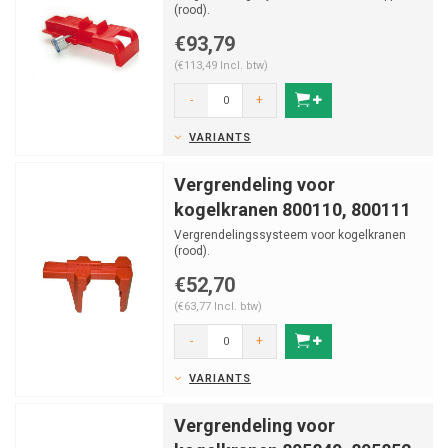
(rood).
Vervangen door 49303
€93,79
(€113,49 Incl. btw)
-
+
VARIANTS
Vergrendeling voor
kogelkranen 800110, 800111
Vergrendelingssysteem voor kogelkranen
(rood).
€52,70
(€63,77 Incl. btw)
-
+
VARIANTS
Vergrendeling voor