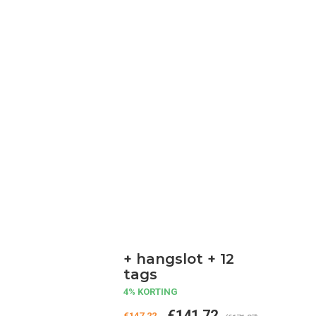
+ hangslot + 12
tags
4% KORTING
€141,72
€147,22