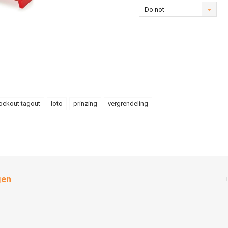
Do not
operate (EN)
ockout tagout
loto
prinzing
vergrendeling
gen