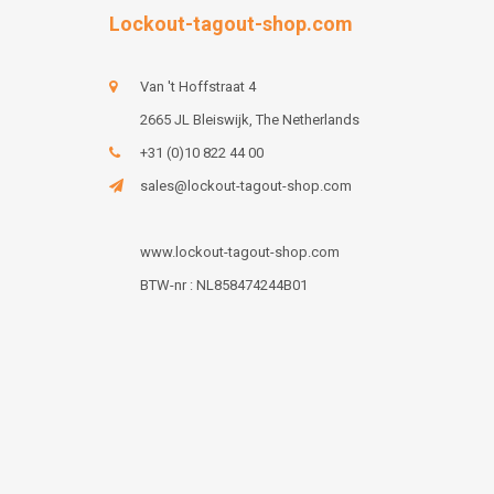
Lockout-tagout-shop.com
Van 't Hoffstraat 4
2665 JL Bleiswijk, The Netherlands
+31 (0)10 822 44 00
sales@lockout-tagout-shop.com
www.lockout-tagout-shop.com
BTW-nr : NL858474244B01