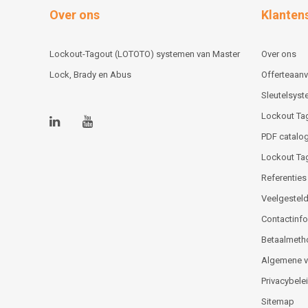
Over ons
Klanten
Lockout-Tagout (LOTOTO) systemen van Master
Over ons
Lock, Brady en Abus
Offerteaan
Sleutelsys
Lockout Ta
PDF catalog
Lockout Ta
Referenties
Veelgesteld
Contactinfor
Betaalmeth
Algemene 
Privacybele
Sitemap