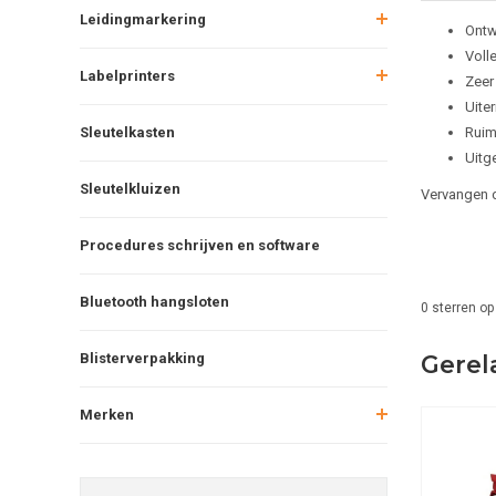
Leidingmarkering
Ontw
Volle
Labelprinters
Zeer 
Uite
Sleutelkasten
Ruim
Uitg
Sleutelkluizen
Vervangen 
Procedures schrijven en software
Bluetooth hangsloten
0
sterren op
Blisterverpakking
Gerel
Merken