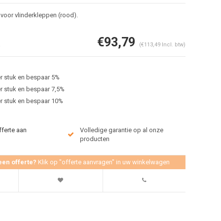
voor vlinderkleppen (rood).
€93,79
R
(€113,49 Incl. btw)
r stuk en bespaar 5%
r stuk en bespaar 7,5%
r stuk en bespaar 10%
Afbeelding vergroten
fferte aan
Volledige garantie op al onze
producten
een offerte?
Klik op "offerte aanvragen" in uw winkelwagen