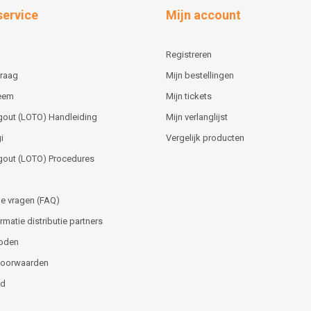
service
Mijn account
Registreren
vraag
Mijn bestellingen
teem
Mijn tickets
gout (LOTO) Handleiding
Mijn verlanglijst
i
Vergelijk producten
gout (LOTO) Procedures
e vragen (FAQ)
matie distributie partners
oden
voorwaarden
id