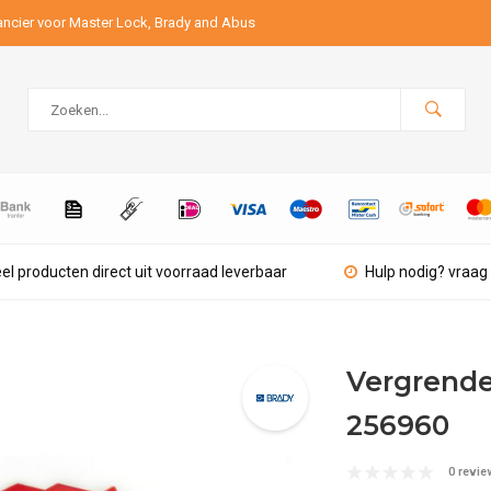
ancier voor Master Lock, Brady and Abus
el producten direct uit voorraad leverbaar
Hulp nodig? vraag 
Vergrende
256960
0 revie