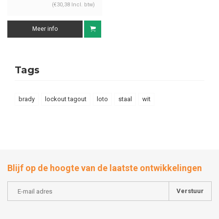
(€30,38 Incl. btw)
Meer info
Tags
brady
lockout tagout
loto
staal
wit
Blijf op de hoogte van de laatste ontwikkelingen
Verstuur