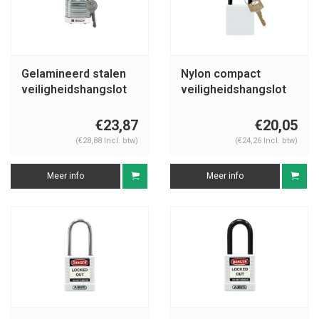
Gelamineerd stalen
Nylon compact
veiligheidshangslot
veiligheidshangslot
wit 814094
wit 814132
€23,87
€20,05
(€28,88 Incl. btw)
(€24,26 Incl. btw)
Meer info
Meer info