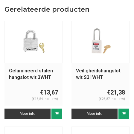
Gerelateerde producten
Gelamineerd stalen
Veiligheidshangslot
hangslot wit 3WHT
wit S31WHT
€13,67
€21,38
(€16,54 Incl. btw)
(€25,87 Incl. btw)
Meer info
Meer info