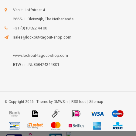
Van 't Hoffstraat 4
2665 JL Bleiswijk, The Netherlands
+31 (0)10 822 44 00
sales@lockout-tagout-shop.com
www.lockout-tagout-shop.com
BTW-nr : NL858474244B01
© Copyright 2026 - Theme by
DMWS.nl
|
RSS-feed
|
Sitemap