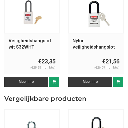
Veiligheidshangslot
Nylon
wit S32WHT
veiligheidshangslot
wit 813641
€23,35
€21,56
(€28,25 Incl. btw)
(€26,09 Incl. btw)
Meer info
Meer info
Vergelijkbare producten