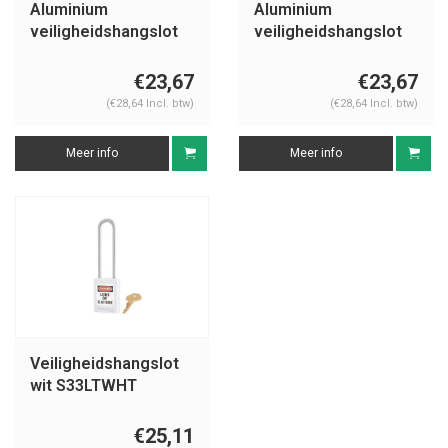
Aluminium
Aluminium
veiligheidshangslot
veiligheidshangslot
met witte cover
met witte cover
74BS/40 wit
74/40 wit
€23,67
€23,67
(€28,64 Incl. btw)
(€28,64 Incl. btw)
Meer info
Meer info
Veiligheidshangslot
wit S33LTWHT
€25,11