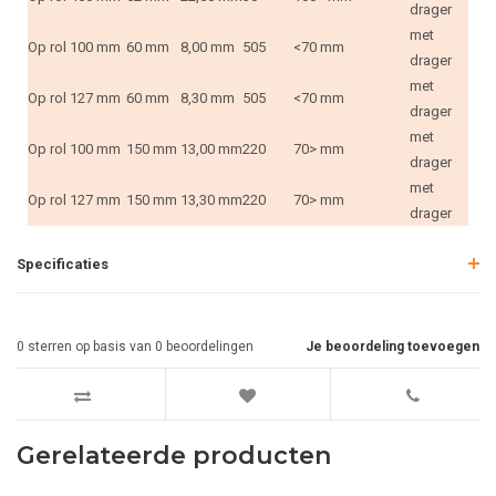
drager
met
Op rol
100 mm
60 mm
8,00 mm
505
<70 mm
drager
met
Op rol
127 mm
60 mm
8,30 mm
505
<70 mm
drager
met
Op rol
100 mm
150 mm
13,00 mm
220
70> mm
drager
met
Op rol
127 mm
150 mm
13,30 mm
220
70> mm
drager
Specificaties
0
sterren op basis van
0
beoordelingen
Je beoordeling toevoegen
Gerelateerde producten