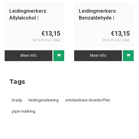
Leidingmerkers:
Leidingmerkers:
Allylalcohol |
Benzaldehyde |
Nederlands |
Nederlands |
Ontvlambare
Ontvlambare
€13,15
€13,15
vloeistoffen
vloeistoffen
(€15,91 Incl. btw)
(€15,91 Incl. btw)
Meer info
Meer info
Tags
brady
leidingmarkering
ontvlambare vloeistoffen
pipe marking