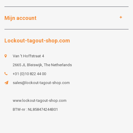
Mijn account
Lockout-tagout-shop.com
Van 't Hoffstraat 4
2665 JL Bleiswijk, The Netherlands
+31 (0)10 822 44 00
sales@lockout-tagout-shop.com
www.lockout-tagout-shop.com
BTW-nr : NL858474244B01