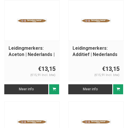
Leidingmerkers:
Leidingmerkers:
Aceton | Nederlands |
Additief | Nederlands
Ontvlambare
| Ontvlambare
vloeistoffen
vloeistoffen
€13,15
€13,15
(€15,91 Incl. btw)
(€15,91 Incl. btw)
Meer info
Meer info