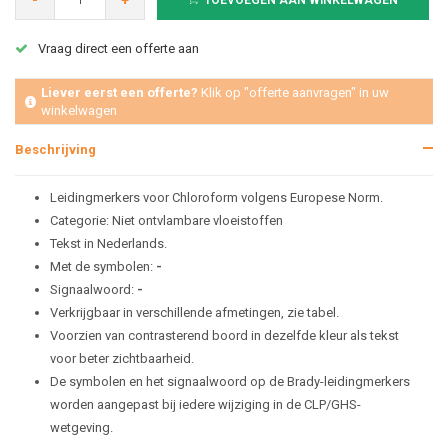
-
+
TOEVOEGEN AAN WINKELWAGEN
Vraag direct een offerte aan
Liever eerst een offerte?
Klik op "offerte aanvragen" in uw
winkelwagen
Beschrijving
Leidingmerkers voor Chloroform volgens Europese Norm.
Categorie: Niet ontvlambare vloeistoffen
Tekst in Nederlands.
Met de symbolen:
-
Signaalwoord:
-
Verkrijgbaar in verschillende afmetingen, zie tabel.
Voorzien van contrasterend boord in dezelfde kleur als tekst
voor beter zichtbaarheid.
De symbolen en het signaalwoord op de Brady-leidingmerkers
worden aangepast bij iedere wijziging in de CLP/GHS-
wetgeving.