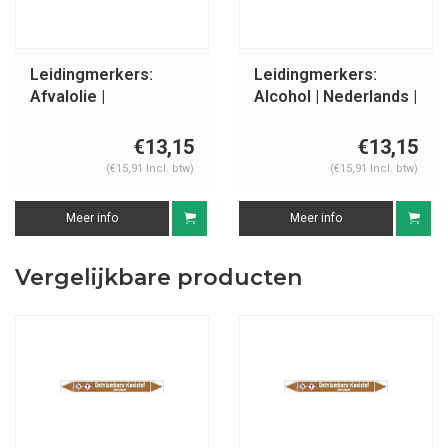
Leidingmerkers:
Leidingmerkers:
Afvalolie |
Alcohol | Nederlands |
Nederlands |
Ontvlambare
Ontvlambare
vloeistoffen
€13,15
€13,15
vloeistoffen
(€15,91 Incl. btw)
(€15,91 Incl. btw)
Meer info
Meer info
Vergelijkbare producten