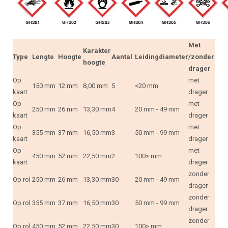
Met
Karakter
Type
Lengte
Hoogte
Aantal
Leidingdiameter
/zonder
hoogte
drager
Op
met
150 mm
12 mm
8,00 mm
5
<20 mm
kaart
drager
Op
met
250 mm
26 mm
13,30 mm
4
20 mm - 49 mm
kaart
drager
Op
met
355 mm
37 mm
16,50 mm
3
50 mm - 99 mm
kaart
drager
Op
met
450 mm
52 mm
22,50 mm
2
100> mm
kaart
drager
zonder
Op rol
250 mm
26 mm
13,30 mm
30
20 mm - 49 mm
drager
zonder
Op rol
355 mm
37 mm
16,50 mm
30
50 mm - 99 mm
drager
zonder
Op rol
450 mm
52 mm
22,50 mm
30
100> mm