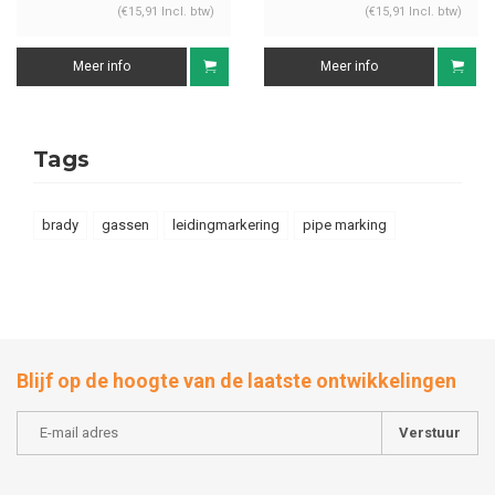
(€15,91 Incl. btw)
(€15,91 Incl. btw)
Meer info
Meer info
Tags
brady
gassen
leidingmarkering
pipe marking
Blijf op de hoogte van de laatste ontwikkelingen
Verstuur