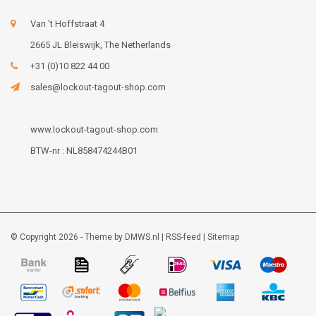
Van 't Hoffstraat 4
2665 JL Bleiswijk, The Netherlands
+31 (0)10 822 44 00
sales@lockout-tagout-shop.com
www.lockout-tagout-shop.com
BTW-nr : NL858474244B01
© Copyright 2026 - Theme by
DMWS.nl
|
RSS-feed
|
Sitemap