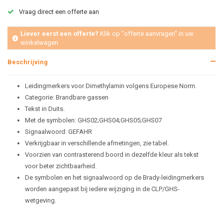
Vraag direct een offerte aan
Liever eerst een offerte?
Klik op "offerte aanvragen" in uw
winkelwagen
Beschrijving
Leidingmerkers voor Dimethylamin volgens Europese Norm.
Categorie: Brandbare gassen
Tekst in Duits.
Met de symbolen: GHS02;GHS04;GHS05;GHS07
Signaalwoord: GEFAHR
Verkrijgbaar in verschillende afmetingen, zie tabel.
Voorzien van contrasterend boord in dezelfde kleur als tekst
voor beter zichtbaarheid.
De symbolen en het signaalwoord op de Brady-leidingmerkers
worden aangepast bij iedere wijziging in de CLP/GHS-
wetgeving.