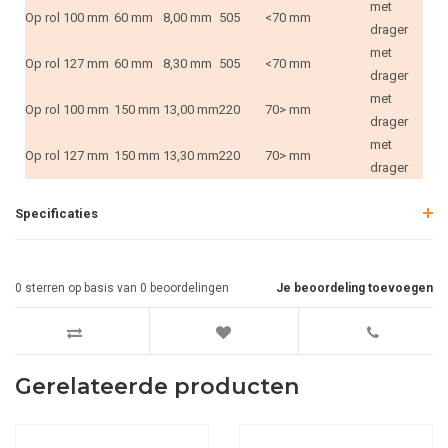
met
Op rol
100 mm
60 mm
8,00 mm
505
<70 mm
drager
met
Op rol
127 mm
60 mm
8,30 mm
505
<70 mm
drager
met
Op rol
100 mm
150 mm
13,00 mm
220
70> mm
drager
met
Op rol
127 mm
150 mm
13,30 mm
220
70> mm
drager
Specificaties
0
sterren op basis van
0
beoordelingen
Je beoordeling toevoegen
Gerelateerde producten