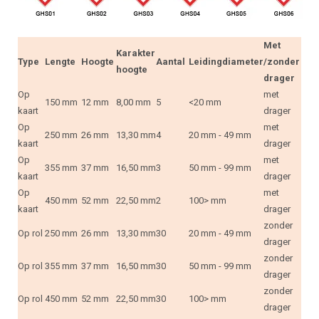
Met
Karakter
Type
Lengte
Hoogte
Aantal
Leidingdiameter
/zonder
hoogte
drager
Op
met
150 mm
12 mm
8,00 mm
5
<20 mm
kaart
drager
Op
met
250 mm
26 mm
13,30 mm
4
20 mm - 49 mm
kaart
drager
Op
met
355 mm
37 mm
16,50 mm
3
50 mm - 99 mm
kaart
drager
Op
met
450 mm
52 mm
22,50 mm
2
100> mm
kaart
drager
zonder
Op rol
250 mm
26 mm
13,30 mm
30
20 mm - 49 mm
drager
zonder
Op rol
355 mm
37 mm
16,50 mm
30
50 mm - 99 mm
drager
zonder
Op rol
450 mm
52 mm
22,50 mm
30
100> mm
drager