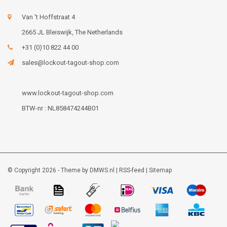
Van 't Hoffstraat 4
2665 JL Bleiswijk, The Netherlands
+31 (0)10 822 44 00
sales@lockout-tagout-shop.com
www.lockout-tagout-shop.com
BTW-nr : NL858474244B01
© Copyright 2026 - Theme by
DMWS.nl
|
RSS-feed
|
Sitemap