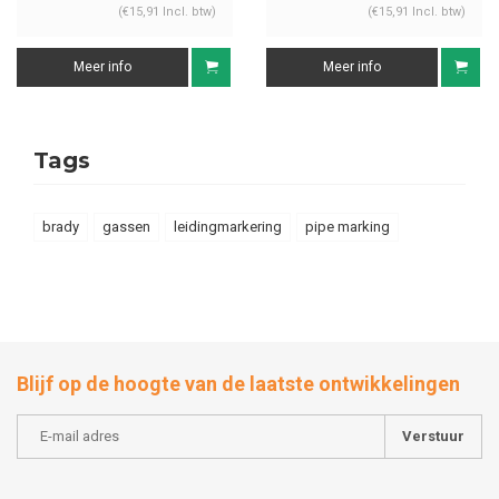
(€15,91 Incl. btw)
(€15,91 Incl. btw)
Meer info
Meer info
Tags
brady
gassen
leidingmarkering
pipe marking
Blijf op de hoogte van de laatste ontwikkelingen
Verstuur