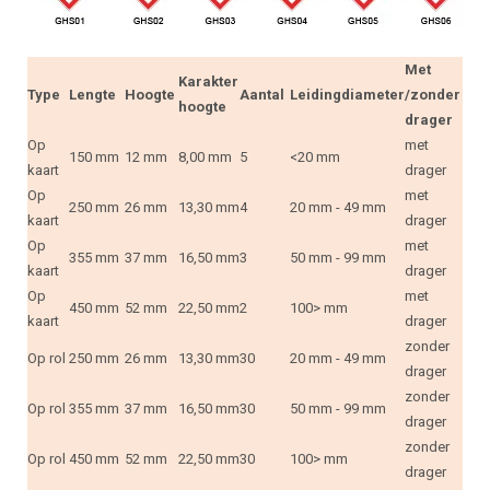
Met
Karakter
Type
Lengte
Hoogte
Aantal
Leidingdiameter
/zonder
hoogte
drager
Op
met
150 mm
12 mm
8,00 mm
5
<20 mm
kaart
drager
Op
met
250 mm
26 mm
13,30 mm
4
20 mm - 49 mm
kaart
drager
Op
met
355 mm
37 mm
16,50 mm
3
50 mm - 99 mm
kaart
drager
Op
met
450 mm
52 mm
22,50 mm
2
100> mm
kaart
drager
zonder
Op rol
250 mm
26 mm
13,30 mm
30
20 mm - 49 mm
drager
zonder
Op rol
355 mm
37 mm
16,50 mm
30
50 mm - 99 mm
drager
zonder
Op rol
450 mm
52 mm
22,50 mm
30
100> mm
drager