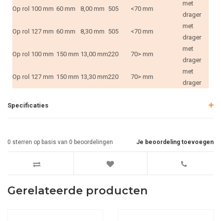
met
Op rol
100 mm
60 mm
8,00 mm
505
<70 mm
drager
met
Op rol
127 mm
60 mm
8,30 mm
505
<70 mm
drager
met
Op rol
100 mm
150 mm
13,00 mm
220
70> mm
drager
met
Op rol
127 mm
150 mm
13,30 mm
220
70> mm
drager
Specificaties
0
sterren op basis van
0
beoordelingen
Je beoordeling toevoegen
Gerelateerde producten