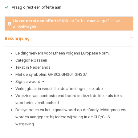
Vraag direct een offerte aan
Liever eerst een offerte?
Klik op "offerte aanvragen" in uw
winkelwagen
Beschrijving
Leidingmerkers voor Etheen volgens Europese Norm.
Categorie:Gassen
Tekst in Nederlands.
Met de symbolen: GHS02;GHS04;GHS07
Signaalwoord:
-
Verkrijgbaar in verschillende afmetingen, zie tabel.
Voorzien van contrasterend boord in dezelfde kleur als tekst
voor beter zichtbaarheid.
De symbolen en het signaalwoord op de Brady-leidingmerkers
worden aangepast bij iedere wijziging in de CLP/GHS-
wetgeving.