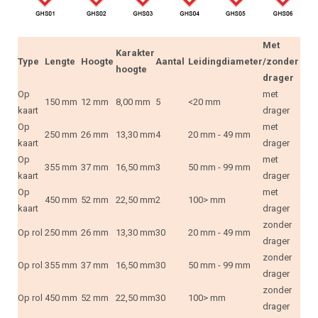
Met
Karakter
Type
Lengte
Hoogte
Aantal
Leidingdiameter
/zonder
hoogte
drager
Op
met
150 mm
12 mm
8,00 mm
5
<20 mm
kaart
drager
Op
met
250 mm
26 mm
13,30 mm
4
20 mm - 49 mm
kaart
drager
Op
met
355 mm
37 mm
16,50 mm
3
50 mm - 99 mm
kaart
drager
Op
met
450 mm
52 mm
22,50 mm
2
100> mm
kaart
drager
zonder
Op rol
250 mm
26 mm
13,30 mm
30
20 mm - 49 mm
drager
zonder
Op rol
355 mm
37 mm
16,50 mm
30
50 mm - 99 mm
drager
zonder
Op rol
450 mm
52 mm
22,50 mm
30
100> mm
drager