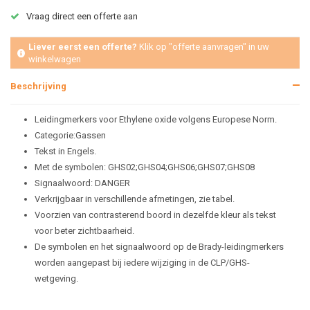
Vraag direct een offerte aan
Liever eerst een offerte?
Klik op "offerte aanvragen" in uw
winkelwagen
Beschrijving
Leidingmerkers voor Ethylene oxide volgens Europese Norm.
Categorie:Gassen
Tekst in Engels.
Met de symbolen: GHS02;GHS04;GHS06;GHS07;GHS08
Signaalwoord: DANGER
Verkrijgbaar in verschillende afmetingen, zie tabel.
Voorzien van contrasterend boord in dezelfde kleur als tekst
voor beter zichtbaarheid.
De symbolen en het signaalwoord op de Brady-leidingmerkers
worden aangepast bij iedere wijziging in de CLP/GHS-
wetgeving.