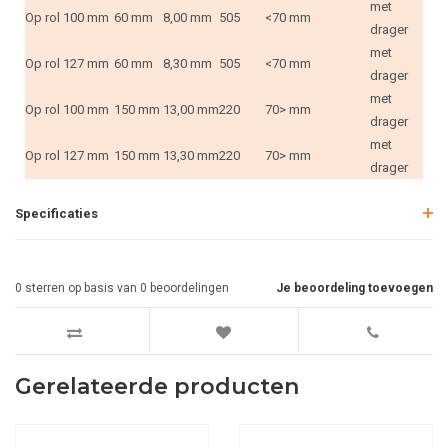
met
Op rol
100 mm
60 mm
8,00 mm
505
<70 mm
drager
met
Op rol
127 mm
60 mm
8,30 mm
505
<70 mm
drager
met
Op rol
100 mm
150 mm
13,00 mm
220
70> mm
drager
met
Op rol
127 mm
150 mm
13,30 mm
220
70> mm
drager
Specificaties
0
sterren op basis van
0
beoordelingen
Je beoordeling toevoegen
Gerelateerde producten