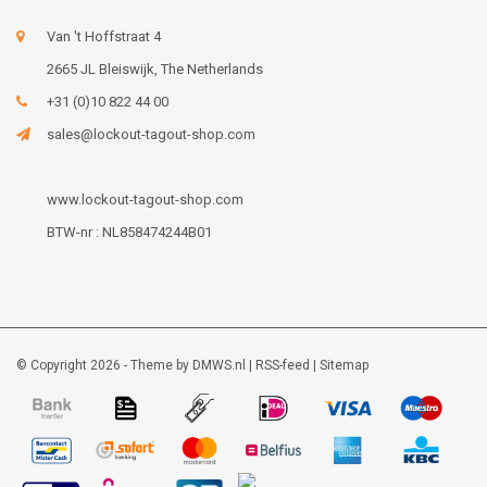
Van 't Hoffstraat 4
2665 JL Bleiswijk, The Netherlands
+31 (0)10 822 44 00
sales@lockout-tagout-shop.com
www.lockout-tagout-shop.com
BTW-nr : NL858474244B01
© Copyright 2026 - Theme by
DMWS.nl
|
RSS-feed
|
Sitemap