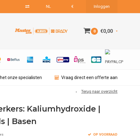
NL
€
Inloggen
€0,00
0
het onze specialisten
Vraag direct een offerte aan
Terug naar overzicht
rkers: Kaliumhydroxide |
s | Basen
OP VOORRAAD
ws