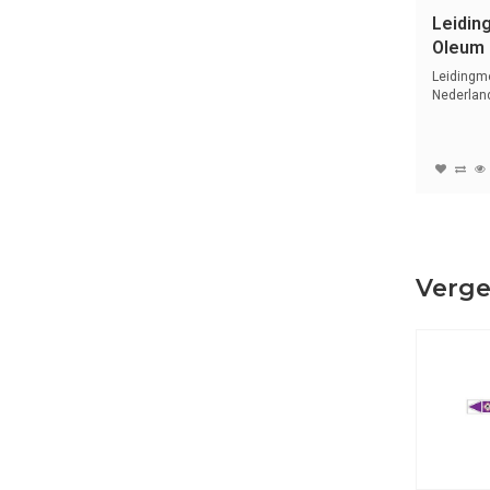
Leidin
Oleum 
Zuren 
Leidingme
Nederlan
symbole..
Verge