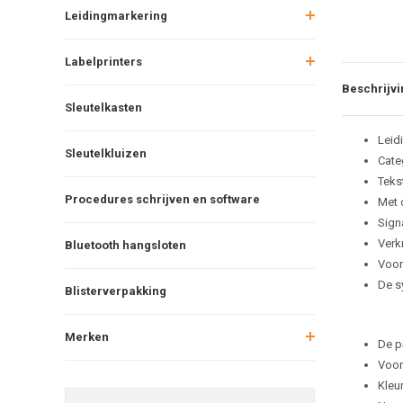
Leidingmarkering
Labelprinters
Beschrijvi
Sleutelkasten
Leid
Sleutelkluizen
Cate
Teks
Procedures schrijven en software
Met 
Sign
Verkr
Bluetooth hangsloten
Voor
De s
Blisterverpakking
Merken
De p
Voor
Kleu