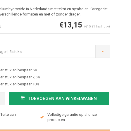
aliumhydroxide in Nederlands met tekst en symbolen. Categorie:
verschillende formaten en met of zonder drager.
€13,15
8
(€15,91 Incl. btw)
ger | 5 stuks
er stuk en bespaar 5%
Afbeelding vergroten
er stuk en bespaar 7,5%
er stuk en bespaar 10%
TOEVOEGEN AAN WINKELWAGEN
fferte aan
Volledige garantie op al onze
producten