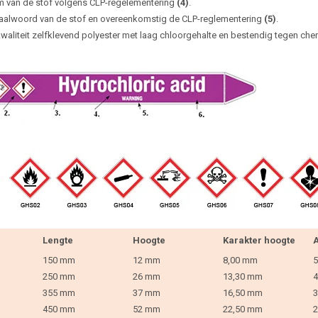
 van de stof volgens CLP-regelementering
(4)
.
aalwoord van de stof en overeenkomstig de CLP-reglementering
(5)
.
waliteit zelfklevend polyester met laag chloorgehalte en bestendig tegen che
Lengte
Hoogte
Karakter hoogte
A
150 mm
12 mm
8,00 mm
5
250 mm
26 mm
13,30 mm
4
355 mm
37 mm
16,50 mm
3
450 mm
52 mm
22,50 mm
2