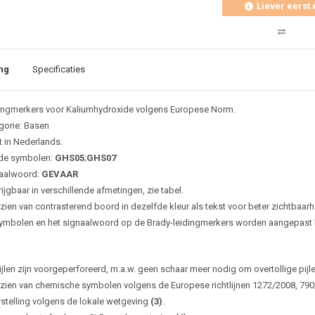
Liever eerst 
ng
Specificaties
ingmerkers voor Kaliumhydroxide volgens Europese Norm.
gorie: Basen
t in Nederlands.
de symbolen:
GHS05
;
GHS07
aalwoord:
GEVAAR
ijgbaar in verschillende afmetingen, zie tabel.
zien van contrasterend boord in dezelfde kleur als tekst voor beter zichtbaarh
ymbolen en het signaalwoord op de Brady-leidingmerkers worden aangepast bi
ijlen zijn voorgeperforeerd, m.a.w. geen schaar meer nodig om overtollige pijl
zien van chemische symbolen volgens de Europese richtlijnen 1272/2008, 79
rstelling volgens de lokale wetgeving
(3)
.