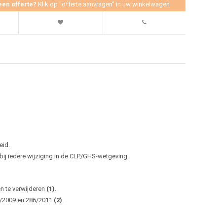
een offerte?
Klik op "offerte aanvragen" in uw winkelwagen
eid.
j iedere wijziging in de CLP/GHS-wetgeving.
en te verwijderen
(1)
.
0/2009 en 286/2011
(2)
.