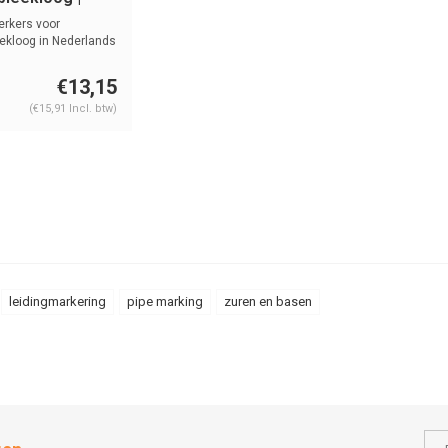
ands | Basen
erkers voor
ekloog in Nederlands
...
€13,15
(€15,91 Incl. btw)
leidingmarkering
pipe marking
zuren en basen