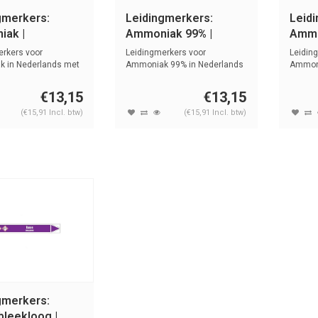
gmerkers:
Leidingmerkers:
Leid
ak |
Ammoniak 99% |
Ammo
ands | Basen
Nederlands | Basen
| Ned
erkers voor
Leidingmerkers voor
Leidin
 in Nederlands met
Ammoniak 99% in Nederlands
Ammoni
sym...
met tekst en...
Nederla
€13,15
€13,15
(€15,91 Incl. btw)
(€15,91 Incl. btw)
gmerkers:
bleekloog |