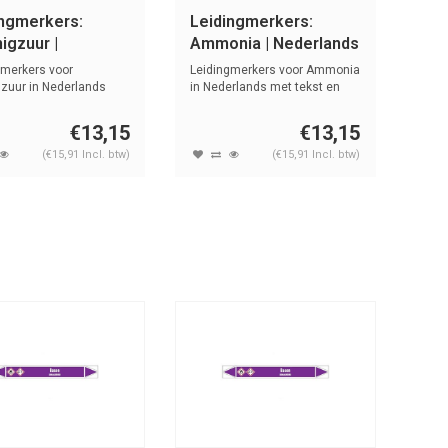
ingmerkers:
Leidingmerkers:
igzuur |
Ammonia | Nederlands
lands | Zuren en
| Basen
gmerkers voor
Leidingmerkers voor Ammonia
n
gzuur in Nederlands
in Nederlands met tekst en
st en s...
symb...
€13,15
€13,15
(€15,91 Incl. btw)
(€15,91 Incl. btw)