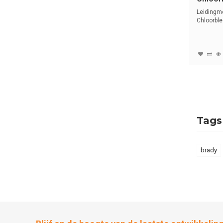
Nederl
Leidingm
Chloorble
met tekst 
Tags
brady