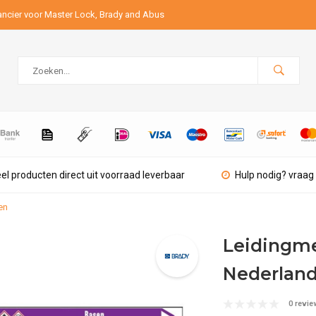
ancier voor Master Lock, Brady and Abus
el producten direct uit voorraad leverbaar
Hulp nodig? vraag 
en
Leidingme
Nederland
0 revie