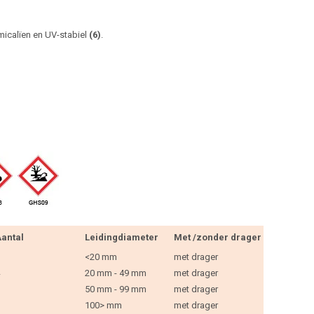
micalïen en UV-stabiel
(6)
.
antal
Leidingdiameter
Met /zonder drager
<20 mm
met drager
20 mm - 49 mm
met drager
50 mm - 99 mm
met drager
100> mm
met drager