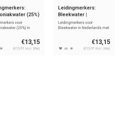
ingmerkers:
Leidingmerkers:
niakwater (25%)
Bleekwater |
erlands | Basen
Nederlands | Basen
gmerkers voor
Leidingmerkers voor
akwater (25%) in
Bleekwater in Nederlands met
nds met t...
tekst en s...
€13,15
€13,15
(€15,91 Incl. btw)
(€15,91 Incl. btw)