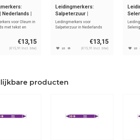
gmerkers:
Leidingmerkers:
Leid
| Nederlands |
Salpeterzuur |
Selen
en basen
Nederlands | Zuren en
Neder
rkers voor Oleum in
Leidingmerkers voor
Leidin
basen
base
ds met tekst en
Salpeterzuur in Nederlands
Seleni
.
met tekst en ...
met tek
€13,15
€13,15
(€15,91 Incl. btw)
(€15,91 Incl. btw)
lijkbare producten