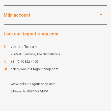
Mijn account
Lockout-tagout-shop.com
Van 't Hoffstraat 4
2665 JL Bleiswijk, The Netherlands
+31 (0)10 822 44 00
sales@lockout-tagout-shop.com
www.lockout-tagout-shop.com
BTW-nr : NL858474244B01