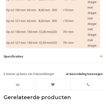
drager
met
Op rol
100 mm
60 mm
8,00 mm
505
<70 mm
drager
met
Op rol
127 mm
60 mm
8,30 mm
505
<70 mm
drager
met
Op rol
100 mm
150 mm
13,00 mm
220
70> mm
drager
met
Op rol
127 mm
150 mm
13,30 mm
220
70> mm
drager
Specificaties
0
sterren op basis van
0
beoordelingen
Je beoordeling toevoegen
Gerelateerde producten