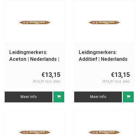
Leidingmerkers:
Leidingmerkers:
Aceton | Nederlands |
Additief | Nederlands
Ontvlambare
| Ontvlambare
vloeistoffen
vloeistoffen
€13,15
€13,15
(€15,91 Incl. btw)
(€15,91 Incl. btw)
Meer info
Meer info