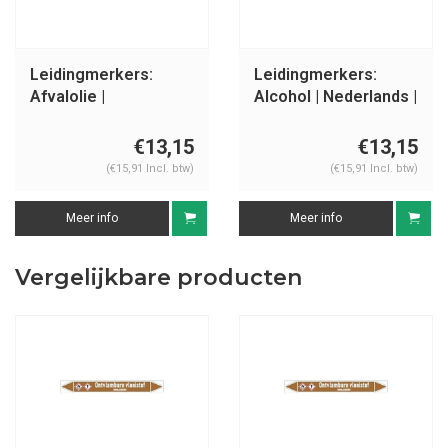
Leidingmerkers:
Leidingmerkers:
Afvalolie |
Alcohol | Nederlands |
Nederlands |
Ontvlambare
Ontvlambare
vloeistoffen
€13,15
€13,15
vloeistoffen
(€15,91 Incl. btw)
(€15,91 Incl. btw)
Meer info
Meer info
Vergelijkbare producten