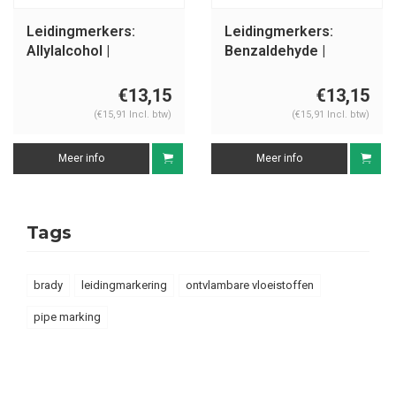
Leidingmerkers:
Leidingmerkers:
Allylalcohol |
Benzaldehyde |
Nederlands |
Nederlands |
Ontvlambare
Ontvlambare
€13,15
€13,15
vloeistoffen
vloeistoffen
(€15,91 Incl. btw)
(€15,91 Incl. btw)
Meer info
Meer info
Tags
brady
leidingmarkering
ontvlambare vloeistoffen
pipe marking