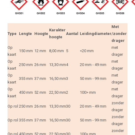
Met
Karakter
Type
Lengte
Hoogte
Aantal
Leidingdiameter
/zonder
hoogte
drager
Op
met
150 mm
12 mm
8,00 mm
5
<20 mm
kaart
drager
Op
met
250 mm
26 mm
13,30 mm
4
20 mm - 49 mm
kaart
drager
Op
met
355 mm
37 mm
16,50 mm
3
50 mm - 99 mm
kaart
drager
Op
met
450 mm
52 mm
22,50 mm
2
100> mm
kaart
drager
zonder
Op rol
250 mm
26 mm
13,30 mm
30
20 mm - 49 mm
drager
zonder
Op rol
355 mm
37 mm
16,50 mm
30
50 mm - 99 mm
drager
zonder
Op rol
450 mm
52 mm
22,50 mm
30
100> mm