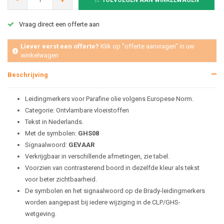
-
+
TOEVOEGEN AAN WINKELWAGEN
Vraag direct een offerte aan
Liever eerst een offerte?
Klik op "offerte aanvragen" in uw
winkelwagen
Beschrijving
Leidingmerkers voor Parafine olie volgens Europese Norm.
Categorie: Ontvlambare vloeistoffen
Tekst in Nederlands.
Met de symbolen:
GHS08
Signaalwoord:
GEVAAR
Verkrijgbaar in verschillende afmetingen, zie tabel.
Voorzien van contrasterend boord in dezelfde kleur als tekst
voor beter zichtbaarheid.
De symbolen en het signaalwoord op de Brady-leidingmerkers
worden aangepast bij iedere wijziging in de CLP/GHS-
wetgeving.