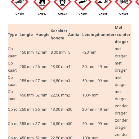
Met
Karakter
Type
Lengte
Hoogte
Aantal
Leidingdiameter
/zonder
hoogte
drager
Op
met
150 mm
12 mm
8,00 mm
5
<20 mm
kaart
drager
Op
met
250 mm
26 mm
13,30 mm
4
20 mm - 49 mm
kaart
drager
Op
met
355 mm
37 mm
16,50 mm
3
50 mm - 99 mm
kaart
drager
Op
met
450 mm
52 mm
22,50 mm
2
100> mm
kaart
drager
zonder
Op rol
250 mm
26 mm
13,30 mm
30
20 mm - 49 mm
drager
zonder
Op rol
355 mm
37 mm
16,50 mm
30
50 mm - 99 mm
drager
zonder
Op rol
450 mm
52 mm
22,50 mm
30
100> mm