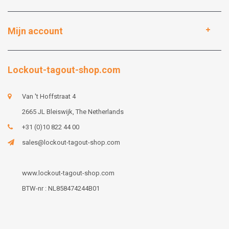
Mijn account
Lockout-tagout-shop.com
Van 't Hoffstraat 4
2665 JL Bleiswijk, The Netherlands
+31 (0)10 822 44 00
sales@lockout-tagout-shop.com
www.lockout-tagout-shop.com
BTW-nr : NL858474244B01