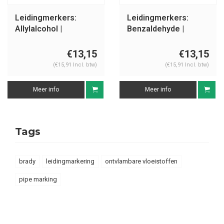
Leidingmerkers:
Leidingmerkers:
Allylalcohol |
Benzaldehyde |
Nederlands |
Nederlands |
Ontvlambare
Ontvlambare
€13,15
€13,15
vloeistoffen
vloeistoffen
(€15,91 Incl. btw)
(€15,91 Incl. btw)
Meer info
Meer info
Tags
brady
leidingmarkering
ontvlambare vloeistoffen
pipe marking