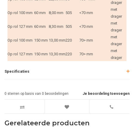
drager
met
Op rol
100 mm
60 mm
8,00 mm
505
<70 mm
drager
met
Op rol
127 mm
60 mm
8,30 mm
505
<70 mm
drager
met
Op rol
100 mm
150 mm
13,00 mm
220
70> mm
drager
met
Op rol
127 mm
150 mm
13,30 mm
220
70> mm
drager
Specificaties
0
sterren op basis van
0
beoordelingen
Je beoordeling toevoegen
Gerelateerde producten