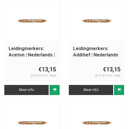
Leidingmerkers:
Leidingmerkers:
Aceton | Nederlands |
Additief | Nederlands
Ontvlambare
| Ontvlambare
vloeistoffen
vloeistoffen
€13,15
€13,15
(€15,91 Incl. btw)
(€15,91 Incl. btw)
Meer info
Meer info