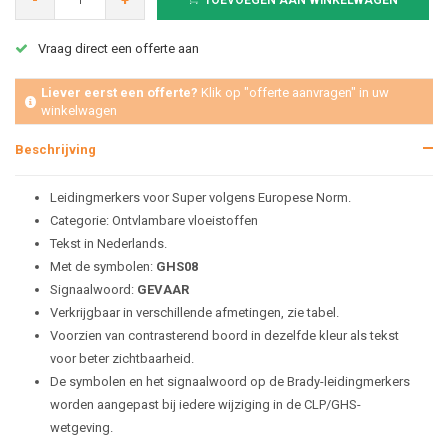
-
+
TOEVOEGEN AAN WINKELWAGEN
Vraag direct een offerte aan
Liever eerst een offerte?
Klik op "offerte aanvragen" in uw
winkelwagen
Beschrijving
Leidingmerkers voor Super volgens Europese Norm.
Categorie: Ontvlambare vloeistoffen
Tekst in Nederlands.
Met de symbolen:
GHS08
Signaalwoord:
GEVAAR
Verkrijgbaar in verschillende afmetingen, zie tabel.
Voorzien van contrasterend boord in dezelfde kleur als tekst
voor beter zichtbaarheid.
De symbolen en het signaalwoord op de Brady-leidingmerkers
worden aangepast bij iedere wijziging in de CLP/GHS-
wetgeving.