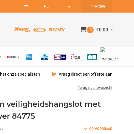
NL
€
Inloggen
€0,00
0
het onze specialisten
Vraag direct een offerte aan
Terug naar overzicht
 veiligheidshangslot met
ver 84775
OP VOORRAAD
ws