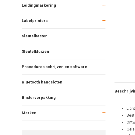
Leidingmarkering
Labelprinters
Sleutelkasten
Sleutelkluizen
Procedures schrijven en software
Bluetooth hangsloten
Beschrijvi
Blisterverpakking
Lich
Merken
Best
Ontw
Geïs