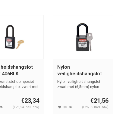
gheidshangslot
Nylon
t 406BLK
veiligheidshangslot
zwart 813595
kunststof composiet
Nylon veiligheidshangslot
heidshangslot zwart met
zwart met (6,5mm) nylon
.
beugel en ...
€23,34
€21,56
(€28,24 Incl. btw)
(€26,09 Incl. btw)