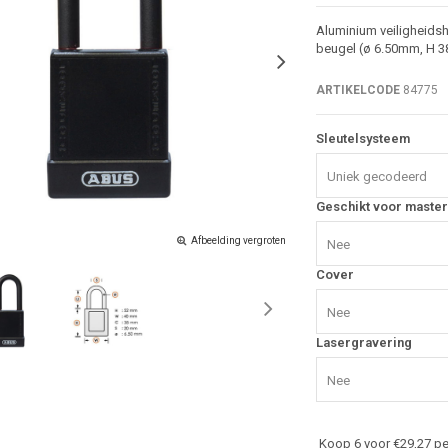
Aluminium veiligheidsh
beugel (ø 6.50mm, H 38
ARTIKELCODE
84775
Sleutelsysteem
Uniek gecodeerd
Geschikt voor master
Afbeelding vergroten
Nee
Cover
Nee
Lasergravering
Nee
Koop 6 voor €29,27 pe