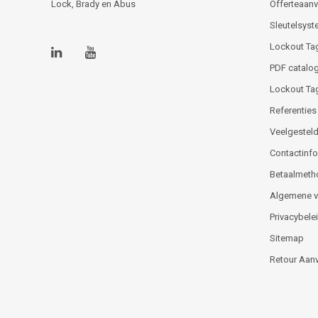
Lock, Brady en Abus
Offerteaan
Sleutelsys
Lockout Ta
PDF catalog
Lockout Ta
Referenties
Veelgesteld
Contactinfor
Betaalmeth
Algemene 
Privacybele
Sitemap
Retour Aan