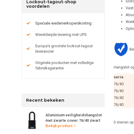
Slot
Lockout-tagout-shop
voordelen
Vast
Abus
Werk
Speciale wederverkoperskorting
Optio
Wereldwijde levering met UPS
Europa's grootste lockout-tagout
Be
leverancier
Originele producten met volledige
Hangslot op
fabrieksgarantie
serie
76/40
76/40
76/40
Recent bekeken
76/40
Aluminium veiligheidshangslot
met zwarte cover 76/40 zwart
0
sterren op
Bekijk product