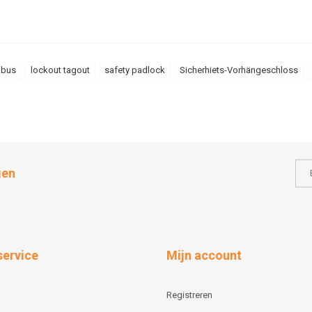
abus
lockout tagout
safety padlock
Sicherhiets-Vorhängeschloss
gen
service
Mijn account
Registreren