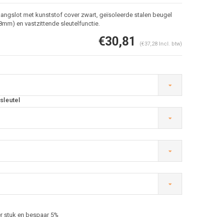
angslot met kunststof cover zwart, geïsoleerde stalen beugel
mm) en vastzittende sleutelfunctie.
€30,81
(€37,28 Incl. btw)
sleutel
Afbeelding vergroten
r stuk en bespaar 5%