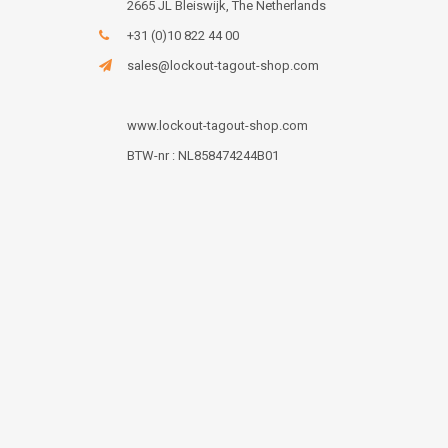
2665 JL Bleiswijk, The Netherlands
+31 (0)10 822 44 00
sales@lockout-tagout-shop.com
www.lockout-tagout-shop.com
BTW-nr : NL858474244B01