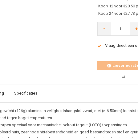
Koop 12 voor €28,50 p
Koop 24 voor €27,73 p
-
+
Vraag direct een o
Liever eerst 
ng
Specificaties
tgewicht (126g) aluminium veiligheidshangslot zwart, met (ø 6.50mm) kunststo
and tegen hoge temperaturen
orpen speciaal voor mechanische lockout tagout (LOTO) toepassingen.
oleerd huis, zeer hoge hittebestendigheid en goed bestand tegen stof en grui