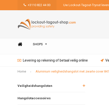
+3110 822 44 00
Uw Lockout-Tagout-Tryout lever
SHOPS
Levering op rekening of betaal veilig online
Ve
Home
Aluminium veiligheidshangslot met zwarte cover 84
Veiligheidshangsloten
Hangslotaccessoires