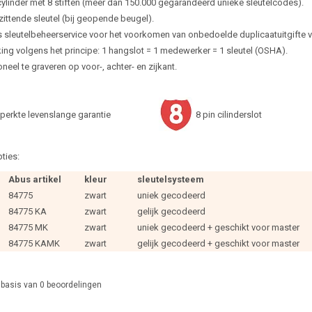
cylinder met 8 stiften (meer dan 150.000 gegarandeerd unieke sleutelcodes).
zittende sleutel (bij geopende beugel).
 sleutelbeheerservice voor het voorkomen van onbedoelde duplicaatuitgifte van
ing volgens het principe: 1 hangslot = 1 medewerker = 1 sleutel (OSHA).
neel te graveren op voor-, achter- en zijkant.
perkte levenslange garantie
8 pin cilinderslot
ties:
Abus artikel
kleur
sleutelsysteem
84775
zwart
uniek gecodeerd
84775 KA
zwart
gelijk gecodeerd
84775 MK
zwart
uniek gecodeerd + geschikt voor master
84775 KAMK
zwart
gelijk gecodeerd + geschikt voor master
 basis van
0
beoordelingen