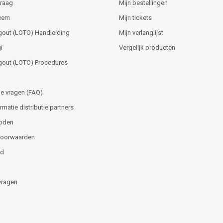
vraag
Mijn bestellingen
teem
Mijn tickets
gout (LOTO) Handleiding
Mijn verlanglijst
i
Vergelijk producten
gout (LOTO) Procedures
e vragen (FAQ)
matie distributie partners
oden
voorwaarden
id
vragen