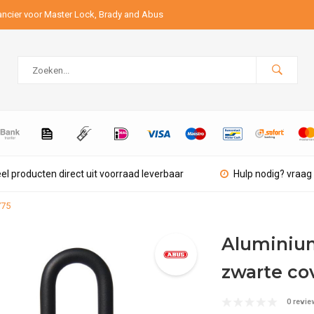
ancier voor Master Lock, Brady and Abus
el producten direct uit voorraad leverbaar
Hulp nodig? vraag 
775
Aluminium
zwarte co
0 revie